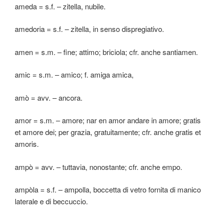
ameda = s.f. – zitella, nubile.
amedoria = s.f. – zitella, in senso dispregiativo.
amen = s.m. – fine; attimo; briciola; cfr. anche santiamen.
amic = s.m. – amico; f. amiga amica,
amò = avv. – ancora.
amor = s.m. – amore; nar en amor andare in amore; gratis
et amore dei; per grazia, gratuitamente; cfr. anche gratis et
amoris.
ampò = avv. – tuttavia, nonostante; cfr. anche empo.
ampòla = s.f. – ampolla, boccetta di vetro fornita di manico
laterale e di beccuccio.