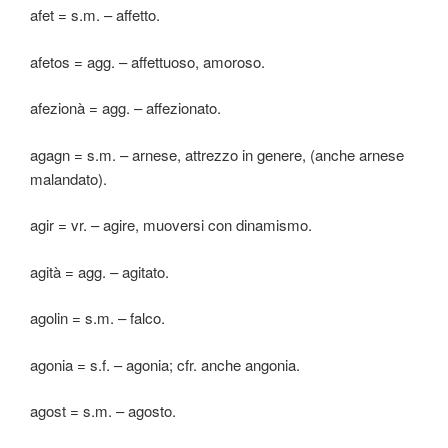
afet = s.m. – affetto.
afetos = agg. – affettuoso, amoroso.
afezionà = agg. – affezionato.
agagn = s.m. – arnese, attrezzo in genere, (anche arnese
malandato).
agir = vr. – agire, muoversi con dinamismo.
agità = agg. – agitato.
agolin = s.m. – falco.
agonia = s.f. – agonia; cfr. anche angonia.
agost = s.m. – agosto.