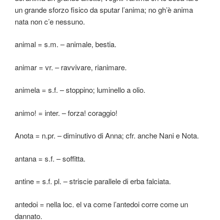
un grande sforzo fisico da sputar l’anima; no gh’è anima
nata non c’e nessuno.
animal = s.m. – animale, bestia.
animar = vr. – ravvivare, rianimare.
animela = s.f. – stoppino; luminello a olio.
animo! = inter. – forza! coraggio!
Anota = n.pr. – diminutivo di Anna; cfr. anche Nani e Nota.
antana = s.f. – soffitta.
antine = s.f. pl. – striscie parallele di erba falciata.
antedoi = nella loc. el va come l’antedoi corre come un
dannato.