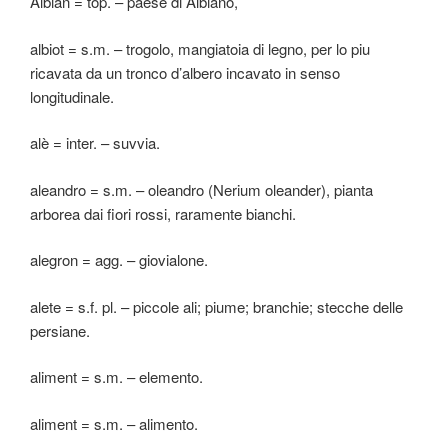
Albian = top. – paese di Albiano,
albiot = s.m. – trogolo, mangiatoia di legno, per lo piu
ricavata da un tronco d’albero incavato in senso
longitudinale.
alè = inter. – suvvia.
aleandro = s.m. – oleandro (Nerium oleander), pianta
arborea dai fiori rossi, raramente bianchi.
alegron = agg. – giovialone.
alete = s.f. pl. – piccole ali; piume; branchie; stecche delle
persiane.
aliment = s.m. – elemento.
aliment = s.m. – alimento.