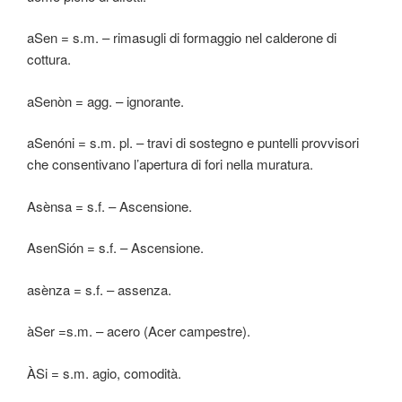
aSen = s.m. – rimasugli di formaggio nel calderone di
cottura.
aSenòn = agg. – ignorante.
aSenóni = s.m. pl. – travi di sostegno e puntelli provvisori
che consentivano l’apertura di fori nella muratura.
Asènsa = s.f. – Ascensione.
AsenSión = s.f. – Ascensione.
asènza = s.f. – assenza.
àSer =s.m. – acero (Acer campestre).
ÀSi = s.m. agio, comodità.