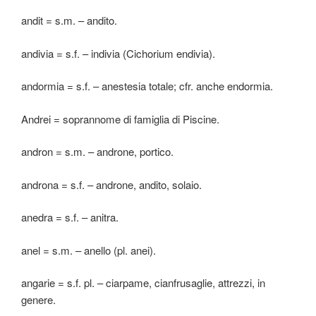
andit = s.m. – andito.
andivia = s.f. – indivia (Cichorium endivia).
andormia = s.f. – anestesia totale; cfr. anche endormia.
Andrei = soprannome di famiglia di Piscine.
andron = s.m. – androne, portico.
androna = s.f. – androne, andito, solaio.
anedra = s.f. – anitra.
anel = s.m. – anello (pl. anei).
angarie = s.f. pl. – ciarpame, cianfrusaglie, attrezzi, in
genere.