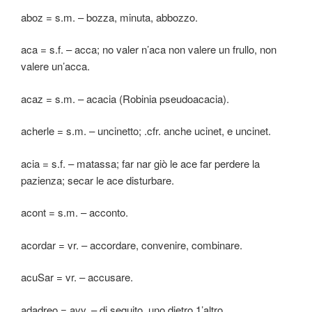
aboz = s.m. – bozza, minuta, abbozzo.
aca = s.f. – acca; no valer n’aca non valere un frullo, non
valere un’acca.
acaz = s.m. – acacia (Robinia pseudoacacia).
acherle = s.m. – uncinetto; .cfr. anche ucinet, e uncinet.
acia = s.f. – matassa; far nar giò le ace far perdere la
pazienza; secar le ace disturbare.
acont = s.m. – acconto.
acordar = vr. – accordare, convenire, combinare.
acuSar = vr. – accusare.
adadreo = avv. – di seguito, uno dietro 1’altro.