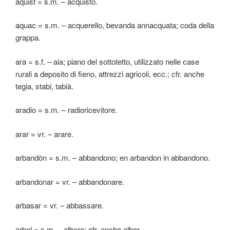
aquist = s.m. – acquisto.
aquac = s.m. – acquerello, bevanda annacquata; coda della
grappa.
ara = s.f. – aia; piano del sottotetto, utilizzato nelle case
rurali a deposito di fieno, attrezzi agricoli, ecc.; cfr. anche
tegia, stabi, tabià.
aradio = s.m. – radioricevitore.
arar = vr. – arare.
arbandòn = s.m. – abbandono; en arbandon in abbandono.
arbandonar = vr. – abbandonare.
arbasar = vr. – abbassare.
arbol = s.m. – albero; cfr. anche alber.