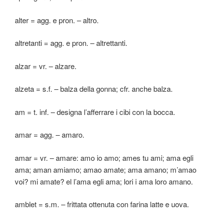
alter = agg. e pron. – altro.
altretanti = agg. e pron. – altrettanti.
alzar = vr. – alzare.
alzeta = s.f. – balza della gonna; cfr. anche balza.
am = t. inf. – designa l’afferrare i cibi con la bocca.
amar = agg. – amaro.
amar = vr. – amare: amo io amo; ames tu ami; ama egli
ama; aman amiamo; amao amate; ama amano; m’amao
voi? mi amate? el l’ama egli ama; lori i ama loro amano.
amblet = s.m. – frittata ottenuta con farina latte e uova.