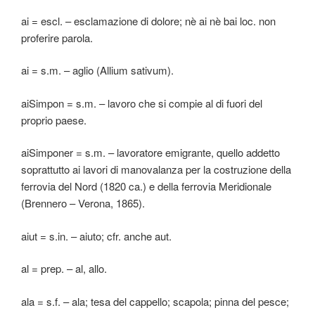
ai = escl. – esclamazione di dolore; nè ai nè bai loc. non
proferire parola.
ai = s.m. – aglio (Allium sativum).
aiSimpon = s.m. – lavoro che si compie al di fuori del
proprio paese.
aiSimponer = s.m. – lavoratore emigrante, quello addetto
soprattutto ai lavori di manovalanza per la costruzione della
ferrovia del Nord (1820 ca.) e della ferrovia Meridionale
(Brennero – Verona, 1865).
aiut = s.in. – aiuto; cfr. anche aut.
al = prep. – al, allo.
ala = s.f. – ala; tesa del cappello; scapola; pinna del pesce;