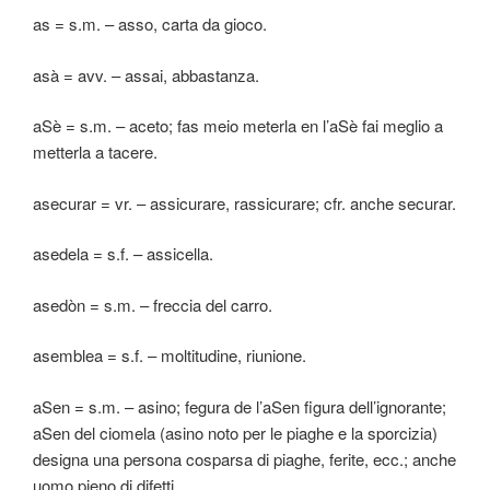
as = s.m. – asso, carta da gioco.
asà = avv. – assai, abbastanza.
aSè = s.m. – aceto; fas meio meterla en l’aSè fai meglio a
metterla a tacere.
asecurar = vr. – assicurare, rassicurare; cfr. anche securar.
asedela = s.f. – assicella.
asedòn = s.m. – freccia del carro.
asemblea = s.f. – moltitudine, riunione.
aSen = s.m. – asino; fegura de l’aSen figura dell’ignorante;
aSen del ciomela (asino noto per le piaghe e la sporcizia)
designa una persona cosparsa di piaghe, ferite, ecc.; anche
uomo pieno di difetti.