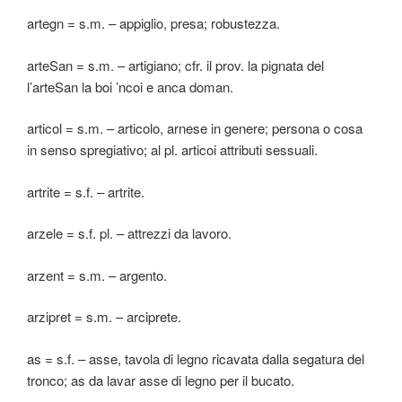
artegn = s.m. – appiglio, presa; robustezza.
arteSan = s.m. – artigiano; cfr. il prov. la pignata del
l’arteSan la boi ’ncoi e anca doman.
articol = s.m. – articolo, arnese in genere; persona o cosa
in senso spregiativo; al pl. articoi attributi sessuali.
artrite = s.f. – artrite.
arzele = s.f. pl. – attrezzi da lavoro.
arzent = s.m. – argento.
arzipret = s.m. – arciprete.
as = s.f. – asse, tavola di legno ricavata dalla segatura del
tronco; as da lavar asse di legno per il bucato.