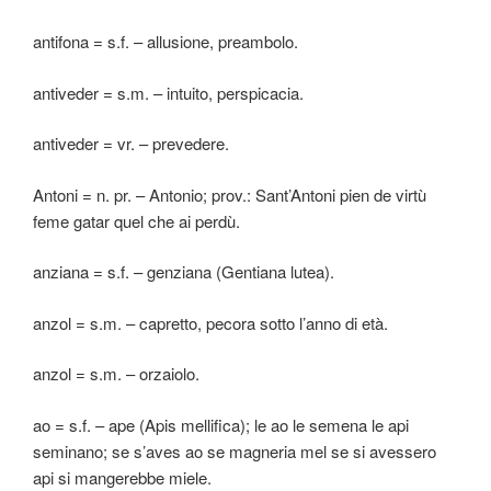
antifona = s.f. – allusione, preambolo.
antiveder = s.m. – intuito, perspicacia.
antiveder = vr. – prevedere.
Antoni = n. pr. – Antonio; prov.: Sant’Antoni pien de virtù
feme gatar quel che ai perdù.
anziana = s.f. – genziana (Gentiana lutea).
anzol = s.m. – capretto, pecora sotto l’anno di età.
anzol = s.m. – orzaiolo.
ao = s.f. – ape (Apis mellifica); le ao le semena le api
seminano; se s’aves ao se magneria mel se si avessero
api si mangerebbe miele.