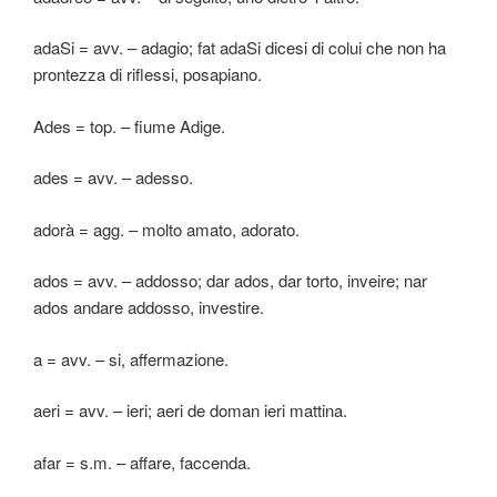
adaSi = avv. – adagio; fat adaSi dicesi di colui che non ha
prontezza di riflessi, posapiano.
Ades = top. – fiume Adige.
ades = avv. – adesso.
adorà = agg. – molto amato, adorato.
ados = avv. – addosso; dar ados, dar torto, inveire; nar
ados andare addosso, investire.
a = avv. – si, affermazione.
aeri = avv. – ieri; aeri de doman ieri mattina.
afar = s.m. – affare, faccenda.