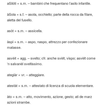
aSilóti = s.m. – bambini che frequentano l’asilo infantile.
àSola = s.f. – asola, occhiello; parte della rocca da filare,
aletta del fusello.
asòt = s.m. – assicella.
àspi = s.m. – aspo, naspo, attrezzo per confezionare
matasse.
asvèit = agg. – svelto; cfr. anche svèlt, vispo; asvèlt come
‘n salvanèl sveltissimo.
ategiàr = vr. – atteggiare.
atestàt = s.m. – attestato di licenza di scuola elementare.
àto = s.m. – atto, movimento, azione, gesto; ati de marz
azioni strambe.