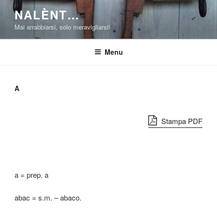
Salta
NALÈNT…
al
Mai arrabbiarsi, solo meravigliarsi!
contenuto
Menu
A
Stampa PDF
a = prep. a
abac = s.m. – abaco.