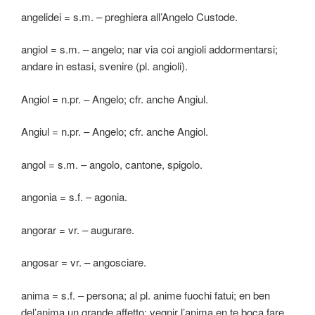
angelidei = s.m. – preghiera all’Angelo Custode.
angiol = s.m. – angelo; nar via coi angioli addormentarsi;
andare in estasi, svenire (pl. angioli).
Angiol = n.pr. – Angelo; cfr. anche Angiul.
Angiul = n.pr. – Angelo; cfr. anche Angiol.
angol = s.m. – angolo, cantone, spigolo.
angonia = s.f. – agonia.
angorar = vr. – augurare.
angosar = vr. – angosciare.
anima = s.f. – persona; al pl. anime fuochi fatui; en ben
del’anima un grande affetto; vegnir l’anima en te boca fare