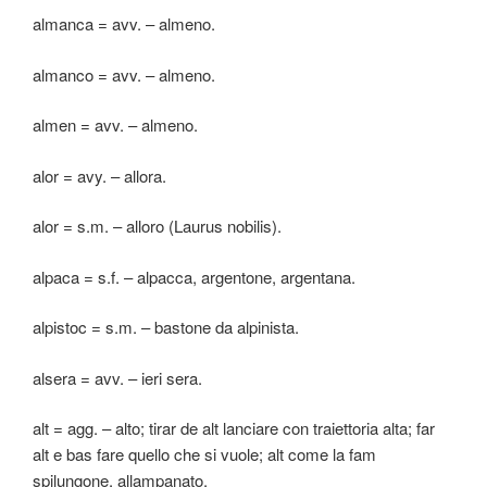
almanca = avv. – almeno.
almanco = avv. – almeno.
almen = avv. – almeno.
alor = avy. – allora.
alor = s.m. – alloro (Laurus nobilis).
alpaca = s.f. – alpacca, argentone, argentana.
alpistoc = s.m. – bastone da alpinista.
alsera = avv. – ieri sera.
alt = agg. – alto; tirar de alt lanciare con traiettoria alta; far
alt e bas fare quello che si vuole; alt come la fam
spilungone, allampanato.