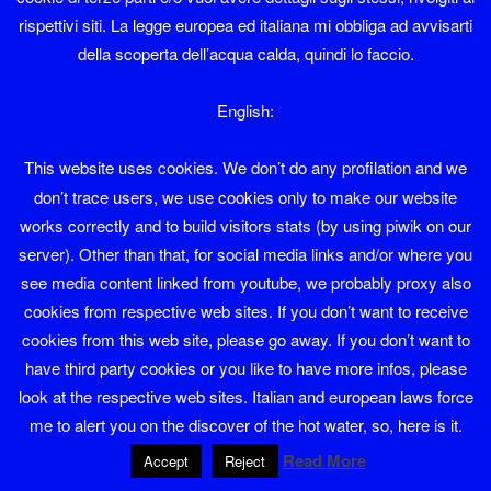
Auzi = soprannome di famiglia a Cembra.
rispettivi siti. La legge europea ed italiana mi obbliga ad avvisarti
della scoperta dell’acqua calda, quindi lo faccio.
avantàgio = s.m. – vantaggio, utile.
Avantór = s.m. – avventore, cliente.
English:
Avànz = s.m. – avanzo; n’ài d’avànz ne ho d’avanzo.
This website uses cookies. We don’t do any profilation and we
don’t trace users, we use cookies only to make our website
avelì = agg. – avvilito.
works correctly and to build visitors stats (by using piwik on our
server). Other than that, for social media links and/or where you
avemaria = s.f. – avemaria, preghiera alla Vergine; squilla
see media content linked from youtube, we probably proxy also
della sera; suono delle campane che annuncia la morte di
cookies from respective web sites. If you don’t want to receive
un parrocchiano.
cookies from this web site, please go away. If you don’t want to
avér = vr. – avere; pres. ind.: ài, às, à, avén, avéo,à; p.p.
have third party cookies or you like to have more infos, please
abù; ài bù ho avuto; che àite che ho;che àbia che abbia; che
look at the respective web sites. Italian and european laws force
i àbia che abbiano; che averàite che avrò; aveàn avevamo;
me to alert you on the discover of the hot water, so, here is it.
ài bù da far ho avuto da fare; ài bù dit avevo detto; se s’
Read More
Accept
Reject
avés se si avesse; ài da ghe dir ho da dirgli; da avér esser