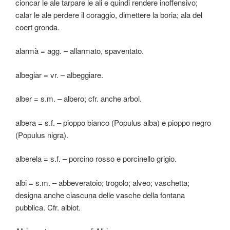
cioncar le ale tarpare le ali e quindi rendere inoffensivo;
calar le ale perdere il coraggio, dimettere la boria; ala del
coert gronda.
alarmà = agg. – allarmato, spaventato.
albegiar = vr. – albeggiare.
alber = s.m. – albero; cfr. anche arbol.
albera = s.f. – pioppo bianco (Populus alba) e pioppo negro
(Populus nigra).
alberela = s.f. – porcino rosso e porcinello grigio.
albi = s.m. – abbeveratoio; trogolo; alveo; vaschetta;
designa anche ciascuna delle vasche della fontana
pubblica. Cfr. albiot.