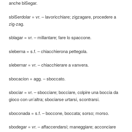
anche biSegar.
sbiSerdolar = vr. – lavoricchiare; zigzagare, procedere a
zig-zag.
sblagar = vr. – millantare; fare lo spaccone.
sleberna = s.f. – chiacchierona pettegola.
slebernar = vr. – chiacchierare a vanvera.
sbocacion = agg. – sboccato.
sbociar = vr. – sbocciare; bocciare, colpire una boccia da
gioco con un’altra; sbociarse urtarsi, scontrarsi.
sboconada = s.f. – boccone, boccata; sorso; morso.
sbodegar = vr. – affaccendarsi; maneggiare; acconciare