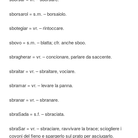
sborsarol = s.m. – borsaiolo.
sbotegiar = vr. – rintoccare.
sbovo = s.m. – blatta; cfr. anche sboo.
sbragherar = vr. – concionare, parlare da saccente.
sbraitar = vr. – sbraitare, vociare.
sbramar = vr. – levare la panna.
sbranar = vr. – sbranare.
sbraSada = s.f. – sbraciata.
sbraSar = vr. – sbraciare, ravvivare la brace; sciogliere i
covoni del fieno e spargerlo sul prato per asciugarlo.