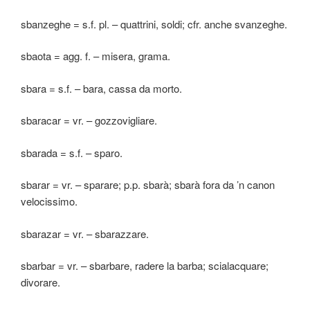
sbanzeghe = s.f. pl. – quattrini, soldi; cfr. anche svanzeghe.
sbaota = agg. f. – misera, grama.
sbara = s.f. – bara, cassa da morto.
sbaracar = vr. – gozzovigliare.
sbarada = s.f. – sparo.
sbarar = vr. – sparare; p.p. sbarà; sbarà fora da ’n canon
velocissimo.
sbarazar = vr. – sbarazzare.
sbarbar = vr. – sbarbare, radere la barba; scialacquare;
divorare.