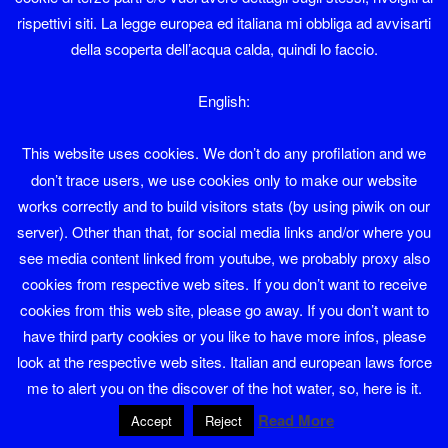
scafa = s.f. – bazza; cengia.
rispettivi siti. La legge europea ed italiana mi obbliga ad avvisarti
della scoperta dell’acqua calda, quindi lo faccio.
scagn = s.m. – scanno rustico a tre o quattro gambe con
schienale; scagn da monger scanno a una gamba per
English:
mungitura, senza schienale.
This website uses cookies. We don’t do any profilation and we
scagnaria = s.f. – gentaglia, canaglia.
don’t trace users, we use cookies only to make our website
scagnel = s.m. – scanno; panchetta poggiapiedi;
works correctly and to build visitors stats (by using piwik on our
inginocchiatoio a forma di panchetta; trespolo.
server). Other than that, for social media links and/or where you
see media content linked from youtube, we probably proxy also
scagnela = s.f. – inginocchiatoio per una persona.
cookies from respective web sites. If you don’t want to receive
cookies from this web site, please go away. If you don’t want to
scaia = s.f. – scaglia; scheggia; fig. donna molto magra.
have third party cookies or you like to have more infos, please
look at the respective web sites. Italian and european laws force
scaiar = vr. – piallare.
me to alert you on the discover of the hot water, so, here is it.
scaiarol = s.m. – pialla, pialletto, sponderuola, sponderuola
Read More
Accept
Reject
a cornice; scaiarol a barca pialla con ceppo convesso per