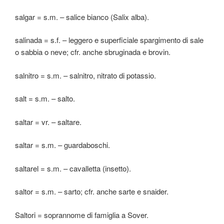
salgar = s.m. – salice bianco (Salix alba).
salinada = s.f. – leggero e superficiale spargimento di sale
o sabbia o neve; cfr. anche sbruginada e brovin.
salnitro = s.m. – salnitro, nitrato di potassio.
salt = s.m. – salto.
saltar = vr. – saltare.
saltar = s.m. – guardaboschi.
saltarel = s.m. – cavalletta (insetto).
saltor = s.m. – sarto; cfr. anche sarte e snaider.
Saltori = soprannome di famiglia a Sover.