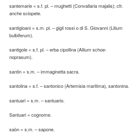
santemarie = s.f. pl. – mughetti (Convallaria majalis); cfr.
anche sciopete.
santigioani = s.m. pl. – gigli rossi o di S. Giovanni (Lilium
bulbiferum).
santigole = s.f. pl. – erba cipollina (Allium schoe-
noprasum).
santin = s.m. – immaginetta sacra.
santolina = s.f. – santonico (Artemisia maritima), santonina.
santuari = s.m. – santuario.
Santuari = cognome.
saòn = s.m. – sapone.