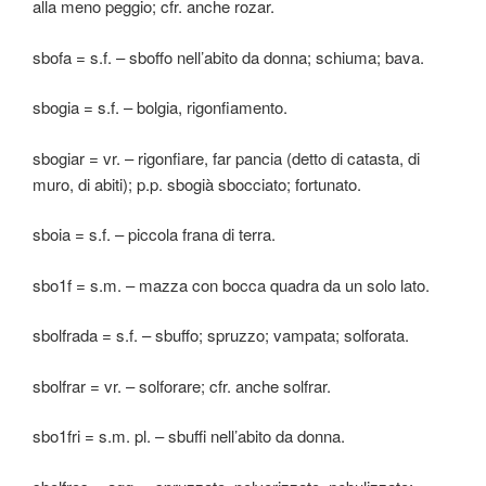
alla meno peggio; cfr. anche rozar.
sbofa = s.f. – sboffo nell’abito da donna; schiuma; bava.
sbogia = s.f. – bolgia, rigonfiamento.
sbogiar = vr. – rigonfiare, far pancia (detto di catasta, di
muro, di abiti); p.p. sbogià sbocciato; fortunato.
sboia = s.f. – piccola frana di terra.
sbo1f = s.m. – mazza con bocca quadra da un solo lato.
sbolfrada = s.f. – sbuffo; spruzzo; vampata; solforata.
sbolfrar = vr. – solforare; cfr. anche solfrar.
sbo1fri = s.m. pl. – sbuffi nell’abito da donna.