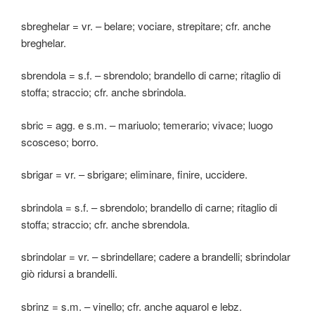
sbreghelar = vr. – belare; vociare, strepitare; cfr. anche
breghelar.
sbrendola = s.f. – sbrendolo; brandello di carne; ritaglio di
stoffa; straccio; cfr. anche sbrindola.
sbric = agg. e s.m. – mariuolo; temerario; vivace; luogo
scosceso; borro.
sbrigar = vr. – sbrigare; eliminare, finire, uccidere.
sbrindola = s.f. – sbrendolo; brandello di carne; ritaglio di
stoffa; straccio; cfr. anche sbrendola.
sbrindolar = vr. – sbrindellare; cadere a brandelli; sbrindolar
giò ridursi a brandelli.
sbrinz = s.m. – vinello; cfr. anche aquarol e lebz.