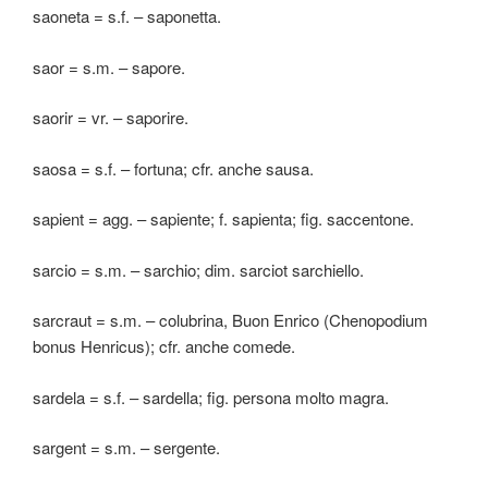
saoneta = s.f. – saponetta.
saor = s.m. – sapore.
saorir = vr. – saporire.
saosa = s.f. – fortuna; cfr. anche sausa.
sapient = agg. – sapiente; f. sapienta; fig. saccentone.
sarcio = s.m. – sarchio; dim. sarciot sarchiello.
sarcraut = s.m. – colubrina, Buon Enrico (Chenopodium
bonus Henricus); cfr. anche comede.
sardela = s.f. – sardella; fig. persona molto magra.
sargent = s.m. – sergente.