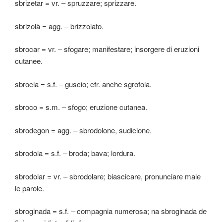
sbrizetar = vr. – spruzzare; sprizzare.
sbrizolà = agg. – brizzolato.
sbrocar = vr. – sfogare; manifestare; insorgere di eruzioni
cutanee.
sbrocia = s.f. – guscio; cfr. anche sgrofola.
sbroco = s.m. – sfogo; eruzione cutanea.
sbrodegon = agg. – sbrodolone, sudicione.
sbrodola = s.f. – broda; bava; lordura.
sbrodolar = vr. – sbrodolare; biascicare, pronunciare male
le parole.
sbroginada = s.f. – compagnia numerosa; na sbroginada de