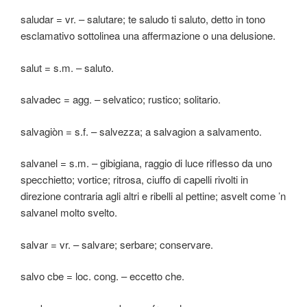
saludar = vr. – salutare; te saludo ti saluto, detto in tono
esclamativo sottolinea una affermazione o una delusione.
salut = s.m. – saluto.
salvadec = agg. – selvatico; rustico; solitario.
salvagiòn = s.f. – salvezza; a salvagion a salvamento.
salvanel = s.m. – gibigiana, raggio di luce riflesso da uno
specchietto; vortice; ritrosa, ciuffo di capelli rivolti in
direzione contraria agli altri e ribelli al pettine; asvelt come ’n
salvanel molto svelto.
salvar = vr. – salvare; serbare; conservare.
salvo cbe = loc. cong. – eccetto che.