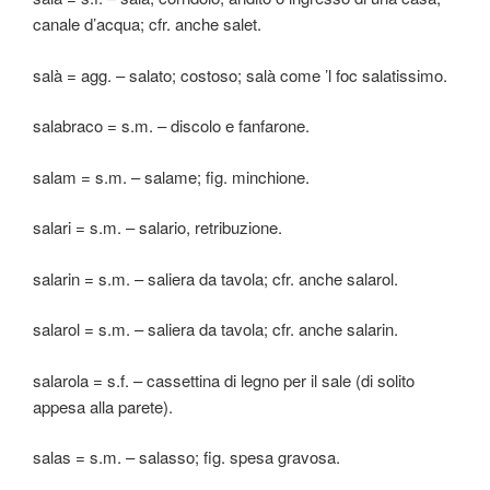
canale d’acqua; cfr. anche salet.
salà = agg. – salato; costoso; salà come ’l foc salatissimo.
salabraco = s.m. – discolo e fanfarone.
salam = s.m. – salame; fig. minchione.
salari = s.m. – salario, retribuzione.
salarin = s.m. – saliera da tavola; cfr. anche salarol.
salarol = s.m. – saliera da tavola; cfr. anche salarin.
salarola = s.f. – cassettina di legno per il sale (di solito
appesa alla parete).
salas = s.m. – salasso; fig. spesa gravosa.