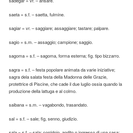
sadegar = vr. – ansare.
saeta = s.f. – saetta, fulmine.
sagiar = vr. – saggiare; assaggiare; tastare; palpare.
sagio = s.m. – assaggio; campione; saggio.
sagoma = s.f. – sagoma, forma esterna; fig. tipo bizzarro.
sagra = s.f. – festa popolare animata da varie iniziative;
sagra dela salata festa della Madonna delle Grazie,
protettrice di Piscine, che cade il due luglio ossia quando la
produzione della lattuga e al colmo.
saibana = s.m. – vagabondo, trasandato.
sal = s.f. – sale; fig, senno, giudizio.
sala = s.f. – sala; corridoio, andito o ingresso di una casa;