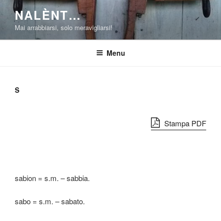
Salta
NALÈNT…
al
Mai arrabbiarsi, solo meravigliarsi!
contenuto
Menu
S
Stampa PDF
sabion = s.m. – sabbia.
sabo = s.m. – sabato.