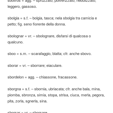
sbolfros = agg. – spruzzato, polverizzato, nebulizzato;
leggero, gassoso.
sbolgia = s.f. – bolgia, tasca; nela sbolgia tra camicia e
petto; fig. seno fiorente della donna.
sbolognar = vr. – sbolognare, disfarsi di qualcosa o
qualcuno.
sboo = s.m. – scarafaggio, blatta; cfr. anche sbovo.
sborar = vr. – sborrare; eiaculare.
sbordelon = agg. – chiassone, fracassone.
sborgna = s.f. – sbornia, ubriacata; cfr. anche bala, mina,
piomba, sbronza, simia, stopa, strisa, ciuca, merla, pegora,
pita, zorla, sgnerla, sina.
sborsar = vr. – sborsare.