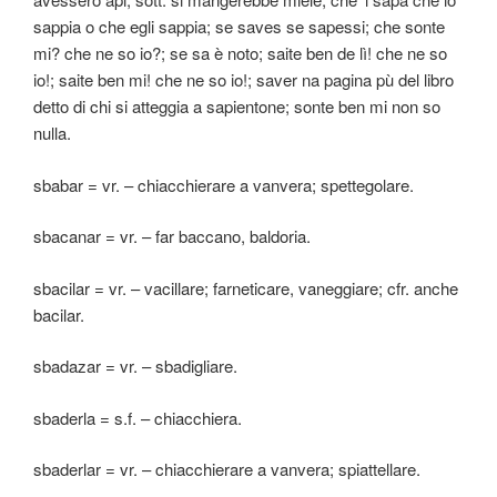
sappia o che egli sappia; se saves se sapessi; che sonte
mi? che ne so io?; se sa è noto; saite ben de lì! che ne so
io!; saite ben mi! che ne so io!; saver na pagina pù del libro
detto di chi si atteggia a sapientone; sonte ben mi non so
nulla.
sbabar = vr. – chiacchierare a vanvera; spettegolare.
sbacanar = vr. – far baccano, baldoria.
sbacilar = vr. – vacillare; farneticare, vaneggiare; cfr. anche
bacilar.
sbadazar = vr. – sbadigliare.
sbaderla = s.f. – chiacchiera.
sbaderlar = vr. – chiacchierare a vanvera; spiattellare.