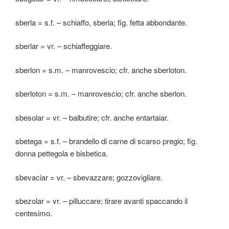
sberla = s.f. – schiaffo, sberla; fig. fetta abbondante.
sberlar = vr. – schiaffeggiare.
sberlon = s.m. – manrovescio; cfr. anche sberloton.
sberloton = s.m. – manrovescio; cfr. anche sberlon.
sbesolar = vr. – balbutire; cfr. anche entartaiar.
sbetega = s.f. – brandello di carne di scarso pregio; fig.
donna pettegola e bisbetica.
sbevaciar = vr. – sbevazzare; gozzovigliare.
sbezolar = vr. – pilluccare; tirare avanti spaccando il
centesimo.