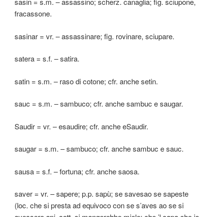
sasin = s.m. – assassino; scherz. canaglia; fig. sciupone,
fracassone.
sasinar = vr. – assassinare; fig. rovinare, sciupare.
satera = s.f. – satira.
satin = s.m. – raso di cotone; cfr. anche setin.
sauc = s.m. – sambuco; cfr. anche sambuc e saugar.
Saudir = vr. – esaudire; cfr. anche eSaudir.
saugar = s.m. – sambuco; cfr. anche sambuc e sauc.
sausa = s.f. – fortuna; cfr. anche saosa.
saver = vr. – sapere; p.p. sapù; se savesao se sapeste
(loc. che si presta ad equivoco con se s’aves ao se si
avessero api, sott. si mangerebbe miele; che ’l sapa che io