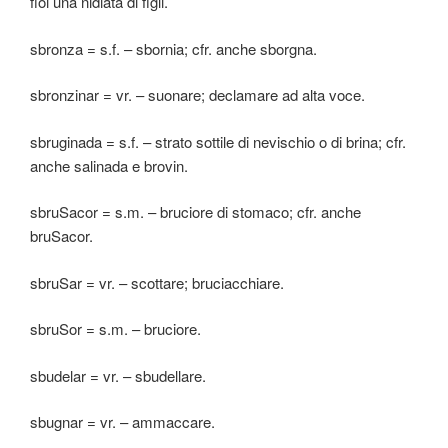
fioi una nidiata di figli.
sbronza = s.f. – sbornia; cfr. anche sborgna.
sbronzinar = vr. – suonare; declamare ad alta voce.
sbruginada = s.f. – strato sottile di nevischio o di brina; cfr.
anche salinada e brovin.
sbruSacor = s.m. – bruciore di stomaco; cfr. anche
bruSacor.
sbruSar = vr. – scottare; bruciacchiare.
sbruSor = s.m. – bruciore.
sbudelar = vr. – sbudellare.
sbugnar = vr. – ammaccare.