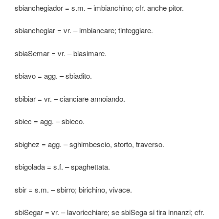
sbianchegiador = s.m. – imbianchino; cfr. anche pitor.
sbianchegiar = vr. – imbiancare; tinteggiare.
sbiaSemar = vr. – biasimare.
sbiavo = agg. – sbiadito.
sbibiar = vr. – cianciare annoiando.
sbiec = agg. – sbieco.
sbighez = agg. – sghimbescio, storto, traverso.
sbigolada = s.f. – spaghettata.
sbir = s.m. – sbirro; birichino, vivace.
sbiSegar = vr. – lavoricchiare; se sbiSega si tira innanzi; cfr.