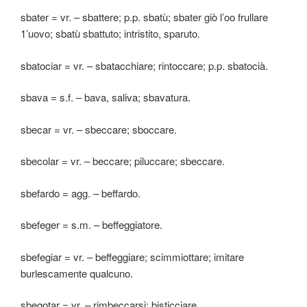
sbater = vr. – sbattere; p.p. sbatù; sbater giò l’oo frullare
1’uovo; sbatù sbattuto; intristito, sparuto.
sbatociar = vr. – sbatacchiare; rintoccare; p.p. sbatocià.
sbava = s.f. – bava, saliva; sbavatura.
sbecar = vr. – sbeccare; sboccare.
sbecolar = vr. – beccare; piluccare; sbeccare.
sbefardo = agg. – beffardo.
sbefeger = s.m. – beffeggiatore.
sbefegiar = vr. – beffeggiare; scimmiottare; imitare
burlescamente qualcuno.
sbegotar = vr. – rimbeccarsi; bisticciare.