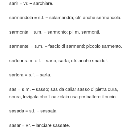
sarir = vr. – sarchiare.
sarmandola = s.f. – salamandra; cfr. anche sermandola.
sarmenta = s.m. – sarmento; pl. m. sarmenti.
sarmentel = s.m. – fascio di sarmenti; piccolo sarmento.
sarte = s.m. e f. – sarto, sarta; cfr. anche snaider.
sartora = s.f. – sarta.
sas = s.m. – sasso; sas da caliar sasso di pietra dura,
scura, levigata che il calzolaio usa per battere il cuoio.
sasada = s.f. – sassata.
sasar = vr. – lanciare sassate.