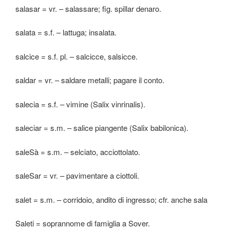
salasar = vr. – salassare; fig. spillar denaro.
salata = s.f. – lattuga; insalata.
salcice = s.f. pl. – salcicce, salsicce.
saldar = vr. – saldare metalli; pagare il conto.
salecia = s.f. – vimine (Salix vinrinalis).
saleciar = s.m. – salice piangente (Salix babilonica).
saleSà = s.m. – selciato, acciottolato.
saleSar = vr. – pavimentare a ciottoli.
salet = s.m. – corridoio, andito di ingresso; cfr. anche sala
Saleti = soprannome di famiglia a Sover.