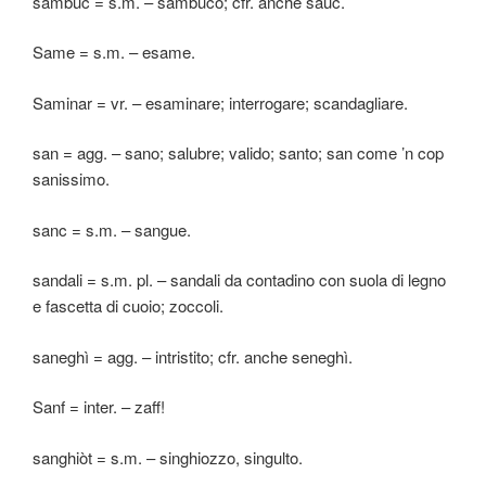
sambuc = s.m. – sambuco; cfr. anche sauc.
Same = s.m. – esame.
Saminar = vr. – esaminare; interrogare; scandagliare.
san = agg. – sano; salubre; valido; santo; san come ’n cop
sanissimo.
sanc = s.m. – sangue.
sandali = s.m. pl. – sandali da contadino con suola di legno
e fascetta di cuoio; zoccoli.
saneghì = agg. – intristito; cfr. anche seneghì.
Sanf = inter. – zaff!
sanghiòt = s.m. – singhiozzo, singulto.