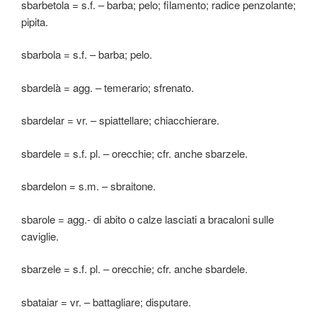
sbarbetola = s.f. – barba; pelo; filamento; radice penzolante;
pipita.
sbarbola = s.f. – barba; pelo.
sbardelà = agg. – temerario; sfrenato.
sbardelar = vr. – spiattellare; chiacchierare.
sbardele = s.f. pl. – orecchie; cfr. anche sbarzele.
sbardelon = s.m. – sbraitone.
sbarole = agg.- di abito o calze lasciati a bracaloni sulle
caviglie.
sbarzele = s.f. pl. – orecchie; cfr. anche sbardele.
sbataiar = vr. – battagliare; disputare.