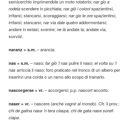
semicerchio imprimendole un moto rotatorio;
nar gio a
rodela
scendere in picchiata;
nar giò i coioni
spazientirsi,
irritarsi; stancarsi, scoraggiarsi;
nar gio le ore
spazientirsi,
irritarsi; stancarsi;
nar via dale quatro
addormentarsi;
andare in estasi; svenire;
ne là
andate la; andate via;
suvvia!.
naranz = s.m.
– arancia.
nas = s.m.
– naso;
far giò ’l nas
pulire il naso;
el volta su ’l
nas
arriccia il naso; foro praticato nel tronco di un albero per
inserirvi una corda o un ramo allo scopo di trainarlo.
nascorgerse = vr.
– accorgersi; p.p.
nascort
accorto.
naser = vr.
– nascere (anche
vegnir al mondo).
Cfr. il prov.:
chi de galina nase ’n tera ciaspa, chi de gata nase sorefi
ciapa.