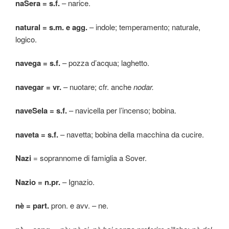
naSera = s.f.
– narice.
natural = s.m.
e agg.
– indole; temperamento; naturale,
logico.
navega = s.f.
– pozza d’acqua; laghetto.
navegar = vr.
– nuotare; cfr. anche
nodar.
naveSela = s.f.
– navicella per l’incenso; bobina.
naveta = s.f.
– navetta; bobina della macchina da cucire.
Nazi
= soprannome di famiglia a Sover.
Nazio = n.pr.
– Ignazio.
nè = part.
pron. e avv. – ne.