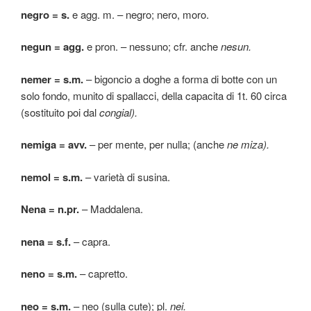
negro = s.
e agg. m. – negro; nero, moro.
negun = agg.
e pron. – nessuno; cfr. anche
nesun.
nemer = s.m.
– bigoncio a doghe a forma di botte con un
solo fondo, munito di spallacci, della capacita di 1t. 60 circa
(sostituito poi dal
congial).
nemiga = avv.
– per mente, per nulla; (anche
ne miza).
nemol = s.m.
– varietà di susina.
Nena = n.pr.
– Maddalena.
nena = s.f.
– capra.
neno = s.m.
– capretto.
neo = s.m.
– neo (sulla cute); pl.
nei.