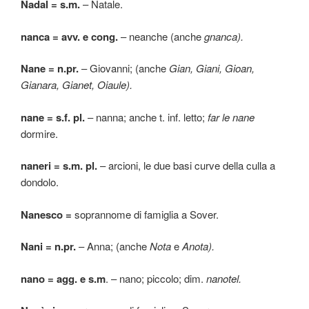
Nadal = s.m.
– Natale.
nanca = avv.
e cong.
– neanche (anche
gnanca).
Nane = n.pr.
– Giovanni; (anche
Gian, Giani, Gioan,
Gianara, Gianet, Oiaule).
nane = s.f. pl.
– nanna; anche t. inf. letto;
far le nane
dormire.
naneri = s.m. pl.
– arcioni, le due basi curve della culla a
dondolo.
Nanesco =
soprannome di famiglia a Sover.
Nani = n.pr.
– Anna; (anche
Nota
e
Anota).
nano = agg. e s.m
. – nano; piccolo; dim.
nanotel.