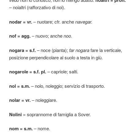
noaltri = pron.
– noialtri (rafforzativo di noi).
nodar = vr.
– nuotare; cfr. anche
navegar.
nof = agg.
– nuovo; anche
noo.
nogara = s.f.
– noce (pianta);
far nogara
fare la verticale,
posizione perpendicolare al suolo a testa in giù.
nogarole = s.f. pl.
– capriole; salti.
nol = s.m.
– nolo, noleggio; servizio di trasporto.
nolar = vr.
– noleggiare.
Nolini
= soprannome di famiglia a Sover.
nom = s.m.
– nome.