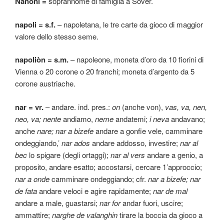
Nanòni =
soprannome di famiglia a Sover.
napoli = s.f.
– napoletana, le tre carte da gioco di maggior
valore dello stesso seme.
napoliòn = s.m.
– napoleone, moneta d’oro da 10 fiorini di
Vienna o 20 corone o 20 franchi; moneta d’argento da 5
corone austriache.
nar = vr.
– andare. ind. pres.:
on
(anche von),
vas, va, nen,
neo, va; nente
andiamo,
neme
andatemi;
i neva
andavano;
anche
nare; nar a bizefe
andare a gonfie vele, camminare
ondeggiando,’
nar ados
andare addosso, investire;
nar al
bec
lo spigare (degli ortaggi);
nar al vers
andare a genio, a
proposito, andare esatto; accostarsi, cercare 1’approccio;
nar a onde
camminare ondeggiando; cfr.
nar a bizefe; nar
de fata
andare veloci e agire rapidamente;
nar de mal
andare a male, guastarsi;
nar for
andar fuori, uscire;
ammattire;
narghe de valanghin
tirare la boccia da gioco a