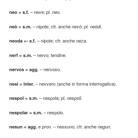
neo = s.f.
– neve; pl.
neo.
neò = s.m.
– nipote; cfr. anche
nevò; pl. neòdi.
neoda =- s.f.
– nipote; cfr. anche
neza.
nerf = s.m.
– nervo; tendine.
nervos = agg.
– nervoso.
nesì = inter.
– nevvero (anche in forma interrogativa).
nespol = s.m.
– nespola; pl.
nespoli.
nespolar = s.m.
– nespolo.
nesun = agg.
e pron. – nessuno; cfr. anche
negun.