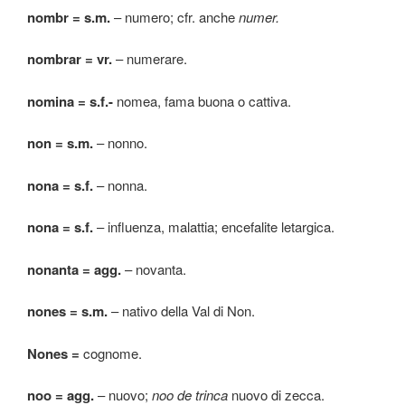
nombr = s.m.
– numero; cfr. anche
numer.
nombrar = vr.
– numerare.
nomina = s.f.-
nomea, fama buona o cattiva.
non = s.m.
– nonno.
nona = s.f.
– nonna.
nona = s.f.
– influenza, malattia; encefalite letargica.
nonanta = agg.
– novanta.
nones = s.m.
– nativo della Val di Non.
Nones =
cognome.
noo = agg.
– nuovo;
noo de trinca
nuovo di zecca.