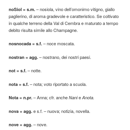
noSiol = s.m.
– nosiola, vino dell’omonimo vitigno, giallo
paglierino, di aroma gradevole e caratteristico. Se coltivato
in qualche terreno della Val di Cembra e maturato a tempo
debito risulta simile allo Champagne.
nosnocada = s.f.
– noce moscata.
nostran = agg.
– nostrano, dei nostri paesi.
not = s.f.
– notte.
nota = s.f.
– nota; voto riportato a scuola.
Nota = n.pr.
– Anna; cfr. anche
Nani
e
Anota.
nova = agg.
e s.f. – nuova; notizia, novella.
nove = agg.
– nove.