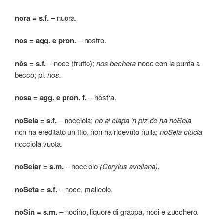
nora = s.f.
– nuora.
nos = agg. e pron.
– nostro.
nòs = s.f.
– noce (frutto);
nos bechera
noce con la punta a
becco; pl.
nos.
nosa = agg.
e pron. f.
– nostra.
noSela = s.f.
– nocciola;
no ai ciapa ’n piz de na noSela
non ha ereditato un filo, non ha ricevuto nulla;
noSela ciucia
nocciola vuota.
noSelar = s.m.
– nocciolo
(Corylus avellana).
noSeta = s.f.
– noce, malleolo.
noSin = s.m.
– nocino, liquore di grappa, noci e zucchero.