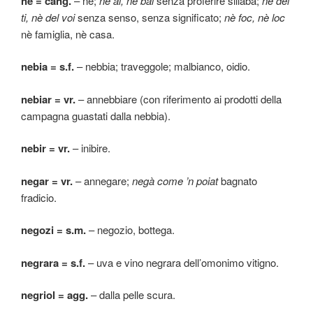
nè = cang.
– nè;
nè ai, nè bai
senza proferire sillaba;
nè del
ti, nè del voi
senza senso, senza significato;
nè foc, nè loc
nè famiglia, nè casa.
nebia = s.f.
– nebbia; traveggole; malbianco, oidio.
nebiar = vr.
– annebbiare (con riferimento ai prodotti della
campagna guastati dalla nebbia).
nebir = vr.
– inibire.
negar = vr.
– annegare;
negà come ’n poiat
bagnato
fradicio.
negozi = s.m.
– negozio, bottega.
negrara = s.f.
– uva e vino negrara dell’omonimo vitigno.
negriol = agg.
– dalla pelle scura.