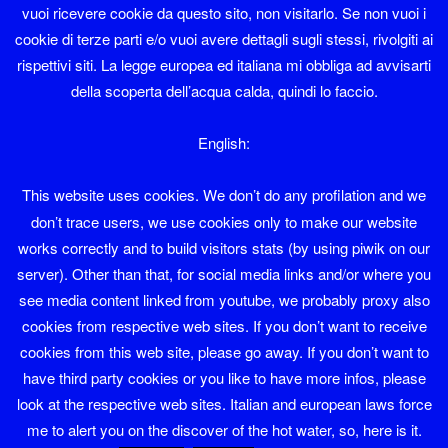
vuoi ricevere cookie da questo sito, non visitarlo. Se non vuoi i
cookie di terze parti e/o vuoi avere dettagli sugli stessi, rivolgiti ai
nugola = s.f.
– nuvola.
rispettivi siti. La legge europea ed italiana mi obbliga ad avvisarti
della scoperta dell’acqua calda, quindi lo faccio.
Nugoli
= soprannome di famiglia a Sover.
numer = s.m.
– numero; cfr. anche
nombr.
English:
Nunziata
= soprannome di famiglia a Sover.
This website uses cookies. We don’t do any profilation and we
don’t trace users, we use cookies only to make our website
nut = agg.
– nudo.
works correctly and to build visitors stats (by using piwik on our
server). Other than that, for social media links and/or where you
nutrir = vr.
– nutrire.
see media content linked from youtube, we probably proxy also
cookies from respective web sites. If you don’t want to receive
cookies from this web site, please go away. If you don’t want to
FB
Instagram
Tw
have third party cookies or you like to have more infos, please
look at the respective web sites. Italian and european laws force
me to alert you on the discover of the hot water, so, here is it.
Proudly powered by WordPress