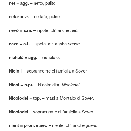
net = agg.
– netto, pulito.
netar = vr.
– nettare, pulire.
nevò = s.m.
– nipote; cfr. anche
neò.
neza = s.f.
– nipote; cfr. anche
neoda.
nichelà = agg.
– nichelato.
Nicioli
= soprannome di famiglia a Sover.
Nicol = n.pr.
– Nicolo; dim.
Nicolodel.
Nicolodei = top.
– masi a Montalto di Sover.
Nicolodei
= soprannome di famiglia a Sover.
nient = pron.
e avv.
– niente; cfr. anche
gnent.