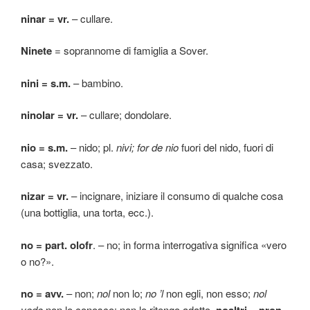
ninar = vr.
– cullare.
Ninete
= soprannome di famiglia a Sover.
nini = s.m.
– bambino.
ninolar = vr.
– cullare; dondolare.
nio = s.m.
– nido; pl.
nivi; for de nio
fuori del nido, fuori di
casa; svezzato.
nizar = vr.
– incignare, iniziare il consumo di qualche cosa
(una bottiglia, una torta, ecc.).
no = part.
olofr
. – no; in forma interrogativa significa «vero
o no?».
no = avv.
– non;
nol
non lo;
no ’l
non egli, non esso;
nol
vedo
non lo conosco; non lo ritengo adatto.