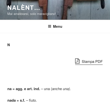
Salta
NALÈNT…
al
Mai arrabbiarsi, solo meravigliarsi!
contenuto
Menu
N
Stampa PDF
na = agg.
e art.
ind.
– una (anche
una).
nada = s.f.
– fiuto.