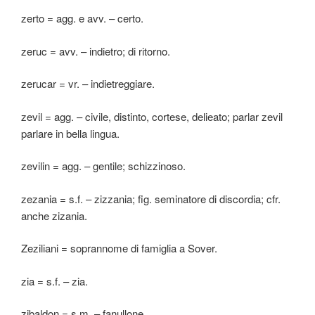
zerto = agg. e avv. – certo.
zeruc = avv. – indietro; di ritorno.
zerucar = vr. – indietreggiare.
zevil = agg. – civile, distinto, cortese, delieato; parlar zevil
parlare in bella lingua.
zevilin = agg. – gentile; schizzinoso.
zezania = s.f. – zizzania; fig. seminatore di discordia; cfr.
anche zizania.
Zeziliani = soprannome di famiglia a Sover.
zia = s.f. – zia.
zibaldon = s.m. – fanullone.