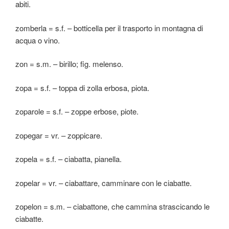
abiti.
zomberla = s.f. – botticella per il trasporto in montagna di
acqua o vino.
zon = s.m. – birillo; fig. melenso.
zopa = s.f. – toppa di zolla erbosa, piota.
zoparole = s.f. – zoppe erbose, piote.
zopegar = vr. – zoppicare.
zopela = s.f. – ciabatta, pianella.
zopelar = vr. – ciabattare, camminare con le ciabatte.
zopelon = s.m. – ciabattone, che cammina strascicando le
ciabatte.