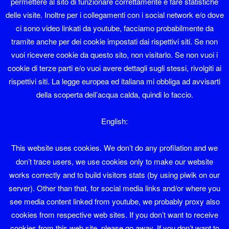
permettere al sito di funzionare correttamente e fare statistiche
delle visite. Inoltre per i collegamenti con i social network e/o dove
Zorzi = soprannome di famiglia a Sover.
ci sono video linkati da youtube, facciamo probabilmente da
tramite anche per dei cookie impostati dai rispettivi siti. Se non
zuca = s.f. – zucca; fig. testa.
vuoi ricevere cookie da questo sito, non visitarlo. Se non vuoi i
cookie di terze parti e/o vuoi avere dettagli sugli stessi, rivolgiti ai
zucamara = s.f. – dulcamara (Solanum dulcamara).
rispettivi siti. La legge europea ed italiana mi obbliga ad avvisarti
zucher = s.m. – zucchero.
della scoperta dell’acqua calda, quindi lo faccio.
zucon = s.m. – zuccone, testone, ottuso di mente.
English:
zucoria = s.f. – cicoria, radicchio; surrogato di caffè in
This website uses cookies. We don’t do any profilation and we
polvere ricavata alle radici della cicoria; cfr. anche zicoria.
don’t trace users, we use cookies only to make our website
works correctly and to build visitors stats (by using piwik on our
zuec = s.m. – cavicchio, pezzetto di legno cilindrico;
server). Other than that, for social media links and/or where you
fuscello; cfr. anche zibec e zivec.
see media content linked from youtube, we probably proxy also
cookies from respective web sites. If you don’t want to receive
cookies from this web site, please go away. If you don’t want to