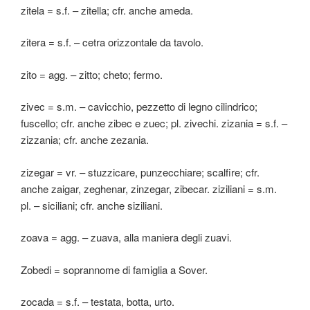
zitela = s.f. – zitella; cfr. anche ameda.
zitera = s.f. – cetra orizzontale da tavolo.
zito = agg. – zitto; cheto; fermo.
zivec = s.m. – cavicchio, pezzetto di legno cilindrico;
fuscello; cfr. anche zibec e zuec; pl. zivechi. zizania = s.f. –
zizzania; cfr. anche zezania.
zizegar = vr. – stuzzicare, punzecchiare; scalfire; cfr.
anche zaigar, zeghenar, zinzegar, zibecar. ziziliani = s.m.
pl. – siciliani; cfr. anche siziliani.
zoava = agg. – zuava, alla maniera degli zuavi.
Zobedi = soprannome di famiglia a Sover.
zocada = s.f. – testata, botta, urto.