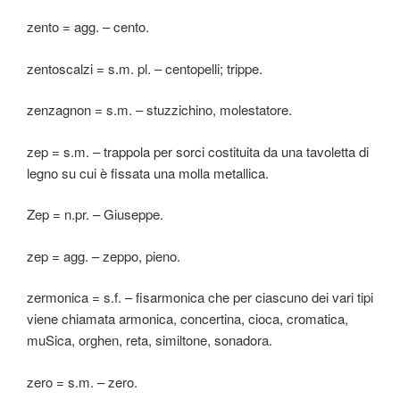
zento = agg. – cento.
zentoscalzi = s.m. pl. – centopelli; trippe.
zenzagnon = s.m. – stuzzichino, molestatore.
zep = s.m. – trappola per sorci costituita da una tavoletta di
legno su cui è fissata una molla metallica.
Zep = n.pr. – Giuseppe.
zep = agg. – zeppo, pieno.
zermonica = s.f. – fisarmonica che per ciascuno dei vari tipi
viene chiamata armonica, concertina, cioca, cromatica,
muSica, orghen, reta, similtone, sonadora.
zero = s.m. – zero.