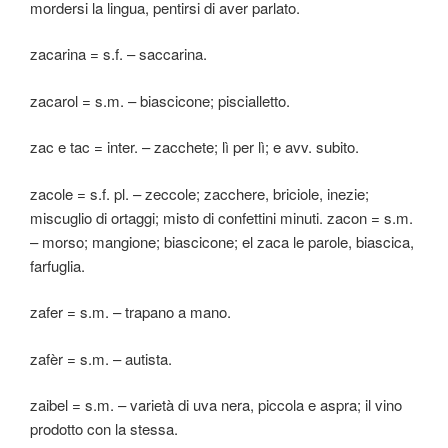
mordersi la lingua, pentirsi di aver parlato.
zacarina = s.f. – saccarina.
zacarol = s.m. – biascicone; piscialletto.
zac e tac = inter. – zacchete; lì per lì; e avv. subito.
zacole = s.f. pl. – zeccole; zacchere, briciole, inezie;
miscuglio di ortaggi; misto di confettini minuti. zacon = s.m.
– morso; mangione; biascicone; el zaca le parole, biascica,
farfuglia.
zafer = s.m. – trapano a mano.
zafèr = s.m. – autista.
zaibel = s.m. – varietà di uva nera, piccola e aspra; il vino
prodotto con la stessa.