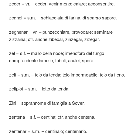
zeder = vr. – ceder; venir meno; calare; acconsentire.
zeghel = s.m. – schiacciata di farina, di scarso sapore.
zeghenar = vr. – punzecchiare, provocare; seminare
zizzania; cfr. anche zibecar, zinzegar, zizegar.
zel = s.f. – mallo della noce; imenoforo del fungo
comprendente lamelle, tubuli, aculei, spore.
zelt = s.m. – telo da tenda; telo impermeabile; telo da fieno.
zeltplot = s.m. – letto da tenda.
Zini = soprannome di famiglia a Sover.
zentena = s.f. – centina; cfr. anche centena.
zentenar = s.m. – centinaio; centenario.