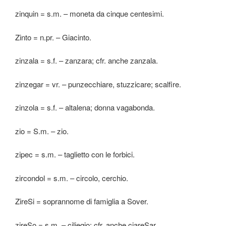
zinquin = s.m. – moneta da cinque centesimi.
Zinto = n.pr. – Giacinto.
zinzala = s.f. – zanzara; cfr. anche zanzala.
zinzegar = vr. – punzecchiare, stuzzicare; scalfire.
zinzola = s.f. – altalena; donna vagabonda.
zio = S.m. – zio.
zipec = s.m. – taglietto con le forbici.
zircondol = s.m. – circolo, cerchio.
ZireSi = soprannome di famiglia a Sover.
zireSo = s.m. – ciliegio; cfr. anche ciareSar.