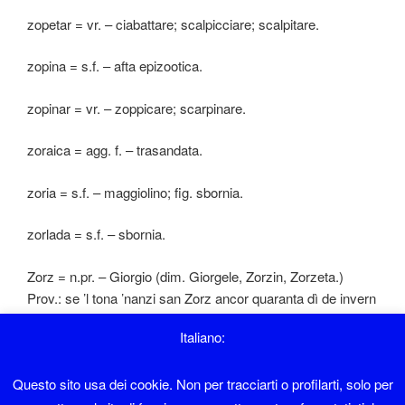
zopetar = vr. – ciabattare; scalpicciare; scalpitare.
zopina = s.f. – afta epizootica.
zopinar = vr. – zoppicare; scarpinare.
zoraica = agg. f. – trasandata.
zoria = s.f. – maggiolino; fig. sbornia.
zorlada = s.f. – sbornia.
Zorz = n.pr. – Giorgio (dim. Giorgele, Zorzin, Zorzeta.)
Prov.: se ’l tona ’nanzi san Zorz ancor quaranta dì de invern
aven.
Italiano:
Zorzatei = soprannome di famiglia a Sover.
Questo sito usa dei cookie. Non per tracciarti o profilarti, solo per
Zorzati = soprannome di famiglia a Sover.