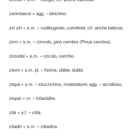
zerimbecol = agg. – birichino.
ziri ziri = s.m. – codibugnolo, cutrettola; cfr. anche baticoa.
zirm = s.m. – cirmolo, pino cembro (Pinus cembra).
zirondol = s.m. – circolo, cerchio.
zismi = s.m. pl. – fisime, ubbie; dubbi.
zispa = s.m. – stuzzichino, molestatore; agg. – accidioso.
zispar = vr. – infastidire.
zità = s.f. – città.
zitadin = s.m. – cittadino.