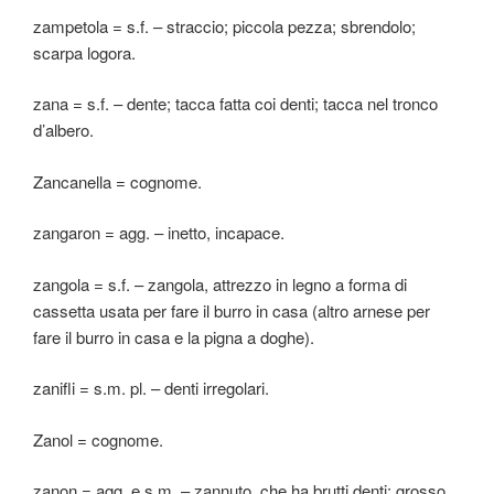
zampetola = s.f. – straccio; piccola pezza; sbrendolo;
scarpa logora.
zana = s.f. – dente; tacca fatta coi denti; tacca nel tronco
d’albero.
Zancanella = cognome.
zangaron = agg. – inetto, incapace.
zangola = s.f. – zangola, attrezzo in legno a forma di
cassetta usata per fare il burro in casa (altro arnese per
fare il burro in casa e la pigna a doghe).
zanifli = s.m. pl. – denti irregolari.
Zanol = cognome.
zanon = agg. e s.m. – zannuto, che ha brutti denti; grosso