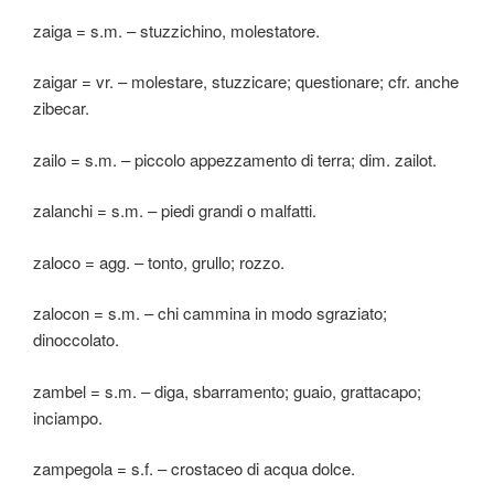
zaiga = s.m. – stuzzichino, molestatore.
zaigar = vr. – molestare, stuzzicare; questionare; cfr. anche
zibecar.
zailo = s.m. – piccolo appezzamento di terra; dim. zailot.
zalanchi = s.m. – piedi grandi o malfatti.
zaloco = agg. – tonto, grullo; rozzo.
zalocon = s.m. – chi cammina in modo sgraziato;
dinoccolato.
zambel = s.m. – diga, sbarramento; guaio, grattacapo;
inciampo.
zampegola = s.f. – crostaceo di acqua dolce.