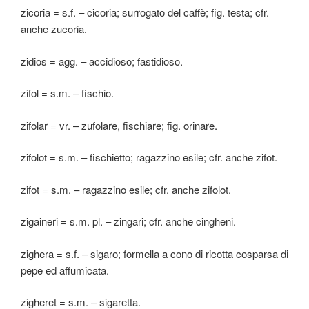
zicoria = s.f. – cicoria; surrogato del caffè; fig. testa; cfr.
anche zucoria.
zidios = agg. – accidioso; fastidioso.
zifol = s.m. – fischio.
zifolar = vr. – zufolare, fischiare; fig. orinare.
zifolot = s.m. – fischietto; ragazzino esile; cfr. anche zifot.
zifot = s.m. – ragazzino esile; cfr. anche zifolot.
zigaineri = s.m. pl. – zingari; cfr. anche cingheni.
zighera = s.f. – sigaro; formella a cono di ricotta cosparsa di
pepe ed affumicata.
zigheret = s.m. – sigaretta.