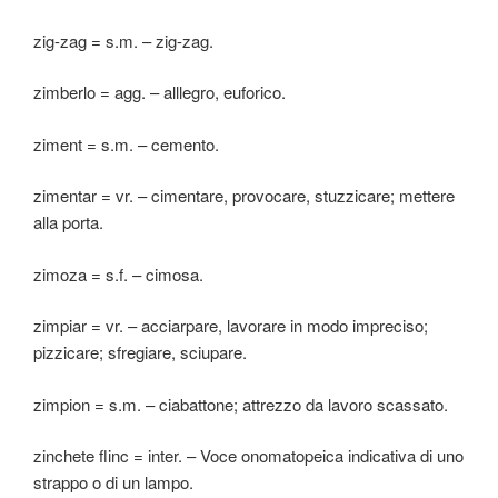
zig-zag = s.m. – zig-zag.
zimberlo = agg. – alllegro, euforico.
ziment = s.m. – cemento.
zimentar = vr. – cimentare, provocare, stuzzicare; mettere
alla porta.
zimoza = s.f. – cimosa.
zimpiar = vr. – acciarpare, lavorare in modo impreciso;
pizzicare; sfregiare, sciupare.
zimpion = s.m. – ciabattone; attrezzo da lavoro scassato.
zinchete flinc = inter. – Voce onomatopeica indicativa di uno
strappo o di un lampo.