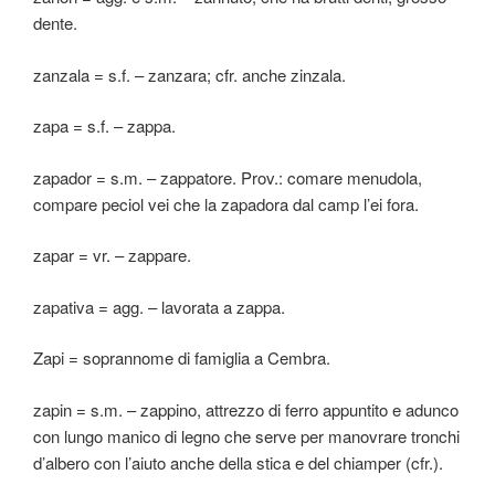
dente.
zanzala = s.f. – zanzara; cfr. anche zinzala.
zapa = s.f. – zappa.
zapador = s.m. – zappatore. Prov.: comare menudola,
compare peciol vei che la zapadora dal camp l’ei fora.
zapar = vr. – zappare.
zapativa = agg. – lavorata a zappa.
Zapi = soprannome di famiglia a Cembra.
zapin = s.m. – zappino, attrezzo di ferro appuntito e adunco
con lungo manico di legno che serve per manovrare tronchi
d’albero con l’aiuto anche della stica e del chiamper (cfr.).