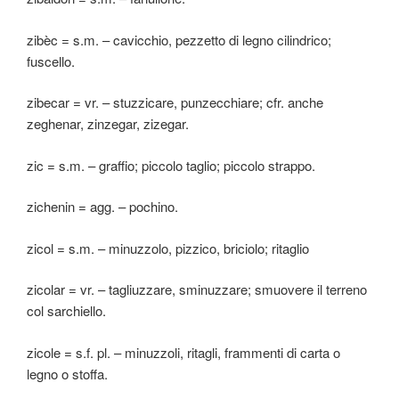
zibèc = s.m. – cavicchio, pezzetto di legno cilindrico;
fuscello.
zibecar = vr. – stuzzicare, punzecchiare; cfr. anche
zeghenar, zinzegar, zizegar.
zic = s.m. – graffio; piccolo taglio; piccolo strappo.
zichenin = agg. – pochino.
zicol = s.m. – minuzzolo, pizzico, briciolo; ritaglio
zicolar = vr. – tagliuzzare, sminuzzare; smuovere il terreno
col sarchiello.
zicole = s.f. pl. – minuzzoli, ritagli, frammenti di carta o
legno o stoffa.