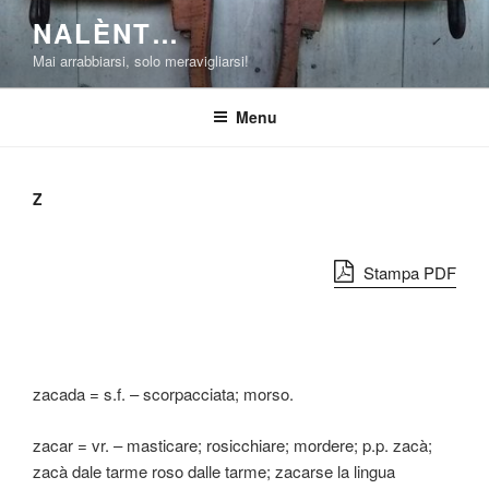
Salta
NALÈNT…
al
Mai arrabbiarsi, solo meravigliarsi!
contenuto
Menu
Z
Stampa PDF
zacada = s.f. – scorpacciata; morso.
zacar = vr. – masticare; rosicchiare; mordere; p.p. zacà;
zacà dale tarme roso dalle tarme; zacarse la lingua