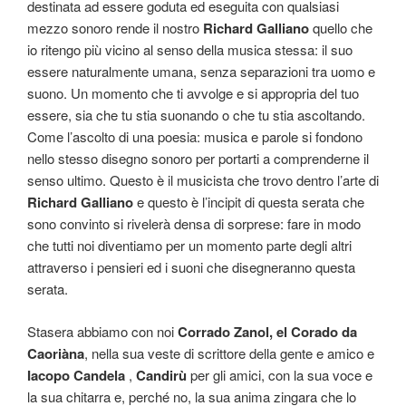
destinata ad essere goduta ed eseguita con qualsiasi
mezzo sonoro rende il nostro
Richard Galliano
quello che
io ritengo più vicino al senso della musica stessa: il suo
essere naturalmente umana, senza separazioni tra uomo e
suono. Un momento che ti avvolge e si appropria del tuo
essere, sia che tu stia suonando o che tu stia ascoltando.
Come l’ascolto di una poesia: musica e parole si fondono
nello stesso disegno sonoro per portarti a comprenderne il
senso ultimo. Questo è il musicista che trovo dentro l’arte di
Richard Galliano
e questo è l’incipit di questa serata che
sono convinto si rivelerà densa di sorprese: fare in modo
che tutti noi diventiamo per un momento parte degli altri
attraverso i pensieri ed i suoni che disegneranno questa
serata.
Stasera abbiamo con noi
Corrado Zanol, el Corado da
Caoriàna
, nella sua veste di scrittore della gente e amico e
Iacopo Candela
,
Candirù
per gli amici, con la sua voce e
la sua chitarra e, perché no, la sua anima zingara che lo