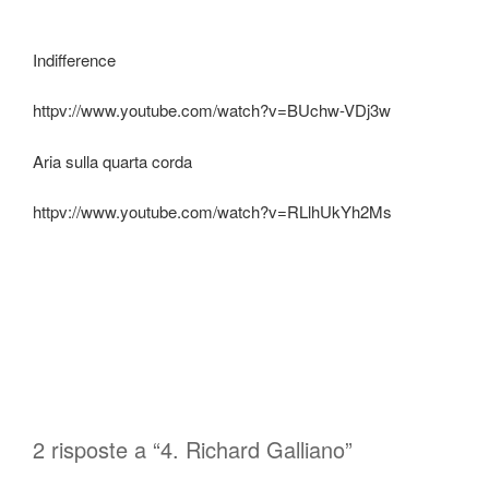
Indifference
httpv://www.youtube.com/watch?v=BUchw-VDj3w
Aria sulla quarta corda
httpv://www.youtube.com/watch?v=RLlhUkYh2Ms
2 risposte a “4. Richard Galliano”