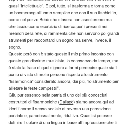
quasi “intellettuale”. E poi, tutto, si trasforma e torna come
un boomerang all’uomo semplice che con il suo fischiettìo,
come nel pezzo Bebè che stasera non ascolteremo ma
che lascio come esercizio di ricerca per i presenti nei
meandri della rete, ci rammenta che non servono poi grandi
strumenti per raccontarci un sogno ma serve, invece, il
sogno.
Questo però non è stato questo il mio primo incontro con
questo grandissimo musicista, lo conoscevo da tempo, ma
è stata la frase di quel signore a farmi percepire quale sia il
punto di vista di molte persone rispetto allo strumento
“fisarmonica” considerato ancora, dai più, “lo strumento per
allietare le feste campestri”.
Già, pur essendo nella patria di uno dei più conosciuti
costruttori di fisarmoniche (
Dallapè
) siamo ancora qui ad
identificarne il senso sociale attraverso una percezione
parziale e, paradossalmente, riduttiva. Quasi si potesse
definire il colore di una lingua in base all’impressione che ti