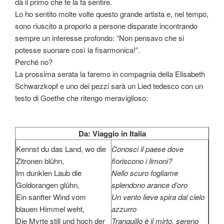
dà il primo che te la fa sentire.
Lo ho sentito molte volte questo grande artista e, nel tempo,
sono riuscito a proporlo a persone disparate incontrando
sempre un interesse profondo: “Non pensavo che si
potesse suonare così la fisarmonica!”.
Perché no?
La prossima serata la faremo in compagnia della Elisabeth
Schwarzkopf e uno dei pezzi sarà un Lied tedesco con un
testo di Goethe che ritengo meraviglioso:
Da: Viaggio in Italia
Kennst du das Land, wo die
Conosci il paese dove
Zitronen blühn,
fioriscono i limoni?
Im dunklen Laub die
Nello scuro fogliame
Goldorangen glühn,
splendono arance d’oro
Ein sanfter Wind vom
Un vento lieve spira dal cielo
blauen Himmel weht,
azzurro
Die Myrte still und hoch der
Tranquillo è il mirto, sereno