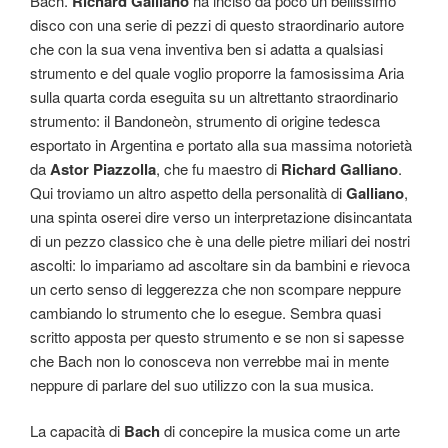
Bach.
Richard Galliano
ha inciso da poco un bellissimo
disco con una serie di pezzi di questo straordinario autore
che con la sua vena inventiva ben si adatta a qualsiasi
strumento e del quale voglio proporre la famosissima Aria
sulla quarta corda eseguita su un altrettanto straordinario
strumento: il Bandoneòn, strumento di origine tedesca
esportato in Argentina e portato alla sua massima notorietà
da
Astor Piazzolla
, che fu maestro di
Richard Galliano
.
Qui troviamo un altro aspetto della personalità di
Galliano
,
una spinta oserei dire verso un interpretazione disincantata
di un pezzo classico che è una delle pietre miliari dei nostri
ascolti: lo impariamo ad ascoltare sin da bambini e rievoca
un certo senso di leggerezza che non scompare neppure
cambiando lo strumento che lo esegue. Sembra quasi
scritto apposta per questo strumento e se non si sapesse
che Bach non lo conosceva non verrebbe mai in mente
neppure di parlare del suo utilizzo con la sua musica.
La capacità di
Bach
di concepire la musica come un arte