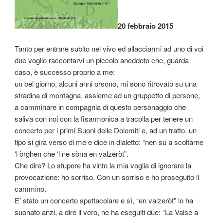
20 febbraio 2015
Tanto per entrare subito nel vivo ed allacciarmi ad uno di voi
due voglio raccontarvi un piccolo aneddoto che, guarda
caso, è successo proprio a me:
un bel giorno, alcuni anni orsono, mi sono ritrovato su una
stradina di montagna, assieme ad un gruppetto di persone,
a camminare in compagnia di questo personaggio che
saliva con noi con la fisarmonica a tracolla per tenere un
concerto per i primi Suoni delle Dolomiti e, ad un tratto, un
tipo si gira verso di me e dice in dialetto: “nen su a scoltàrne
‘l òrghen che ‘l ne sòna en valzeròt”.
Che dire? Lo stupore ha vinto la mia voglia di ignorare la
provocazione: ho sorriso. Con un sorriso e ho proseguito il
cammino.
E’ stato un concerto spettacolare e sì, “en valzeròt” lo ha
suonato anzi, a dire il vero, ne ha eseguiti due: “La Valse a