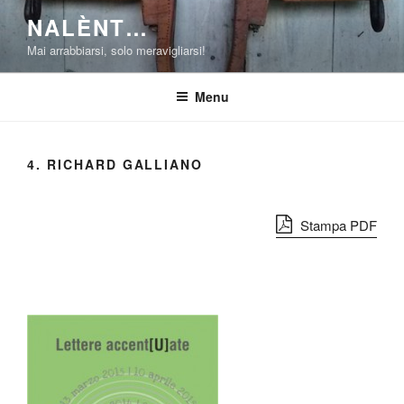
Salta
NALÈNT…
al
Mai arrabbiarsi, solo meravigliarsi!
contenuto
Menu
4. RICHARD GALLIANO
Stampa PDF