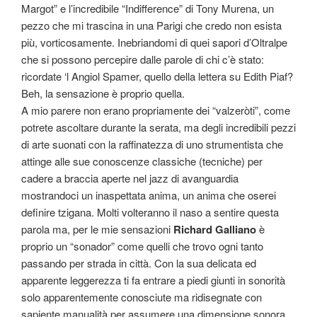
Margot” e l’incredibile “Indifference” di Tony Murena, un
pezzo che mi trascina in una Parigi che credo non esista
più, vorticosamente. Inebriandomi di quei sapori d’Oltralpe
che si possono percepire dalle parole di chi c’è stato:
ricordate ‘l Angiol Spamer, quello della lettera su Edith Piaf?
Beh, la sensazione è proprio quella.
A mio parere non erano propriamente dei “valzeròti”, come
potrete ascoltare durante la serata, ma degli incredibili pezzi
di arte suonati con la raffinatezza di uno strumentista che
attinge alle sue conoscenze classiche (tecniche) per
cadere a braccia aperte nel jazz di avanguardia
mostrandoci un inaspettata anima, un anima che oserei
definire tzigana. Molti volteranno il naso a sentire questa
parola ma, per le mie sensazioni
Richard Galliano
è
proprio un “sonador” come quelli che trovo ogni tanto
passando per strada in città. Con la sua delicata ed
apparente leggerezza ti fa entrare a piedi giunti in sonorità
solo apparentemente conosciute ma ridisegnate con
sapiente manualità per assumere una dimensione sonora