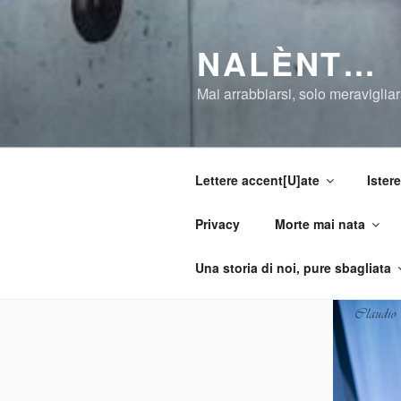
Salta
al
NALÈNT…
contenuto
Mai arrabbiarsi, solo meravigliar
Lettere accent[U]ate
Istere
Privacy
Morte mai nata
Una storia di noi, pure sbagliata