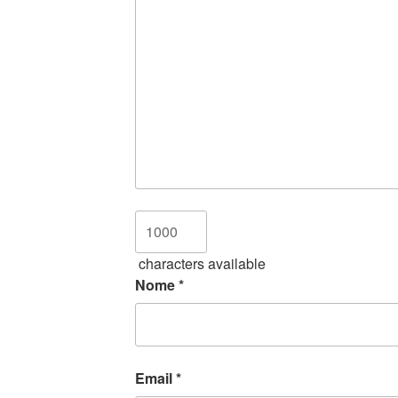
characters available
Nome
*
Email
*