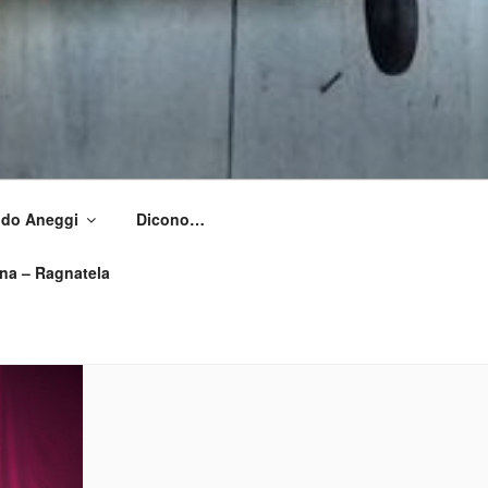
Aldo Aneggi
Dicono…
ìna – Ragnatela