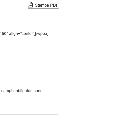
Stampa PDF
450″ align=”center”][/wppa]
I campi obbligatori sono