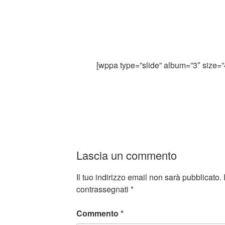
[wppa type=”slide” album=”3″ size=”
Lascia un commento
Il tuo indirizzo email non sarà pubblicato.
contrassegnati
*
Commento
*