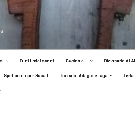
si!
si
Tutti i miei scritti
Cucina e…
Dizionario di 
Spettacolo per Suaad
Toccata, Adagio e fuga
Terla