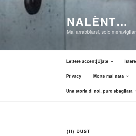
Salta
al
NALÈNT…
contenuto
Mai arrabbiarsi, solo meravigliar
Lettere accent[U]ate
Istere
Privacy
Morte mai nata
Una storia di noi, pure sbagliata
(II) DUST