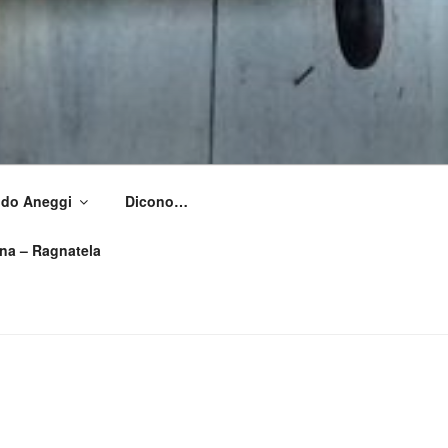
Aldo Aneggi
Dicono…
ìna – Ragnatela