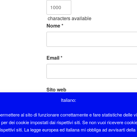
characters available
Nome
*
Email
*
Sito web
Italiano:
permettere al sito di funzionare correttamente e fare statistiche delle v
 dei cookie impostati dai rispettivi siti. Se non vuoi ricevere cookie 
i rispettivi siti. La legge europea ed italiana mi obbliga ad avvisarti dell