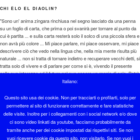
CHI ÈLO EL DIAOLIN?
"Sono un' anima zingara rinchiusa nel segno lasciato da una penna
su un foglio di carta, che prima o poi svanirà per tornare al punto da
cui è partita ... e sulla carta resterà solo il solco di una piccola sfera e
non avrà più colore ... Mi piace parlare, mi piace osservare, mi piace
descrivere ciò che vedo nella lingua che, nella mia mente risulta più
naturale ... non si tratta di tornare indietro e recuperare vecchi detti, si
tratta solo di vivere e di parlare per come si è, vivendo il presente
nella sua interezza ed il futuro nel suo essere un raggio di sole. Potrò
sembrare un ottimista e magari lo sono, però si sta così bene ... "
Italiano:
Diaolin
Questo sito usa dei cookie. Non per tracciarti o profilarti, solo per
permettere al sito di funzionare correttamente e fare statistiche
Sono nato a Sover nel 1962 e ho lavorato in albergo fino al 1995.
delle visite. Inoltre per i collegamenti con i social network e/o dove
ci sono video linkati da youtube, facciamo probabilmente da
Faccio il sistemista con Software libero da una vita.
tramite anche per dei cookie impostati dai rispettivi siti. Se non
vuoi ricevere cookie da questo sito, non visitarlo. Se non vuoi i
Sono membro del LinuxTrent Oltrefersina da sempre.