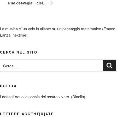
successivo
e se desvegia ‘l ciel…
La musica e' un volo in aliante su un paesaggio matematico (Franco
Lanza [nextime])
CERCA NEL SITO
Cerca:
Ce
POESIA
I dettagli sono la poesia del nostro vivere. (Diaolin)
LETTERE ACCENT[U]ATE