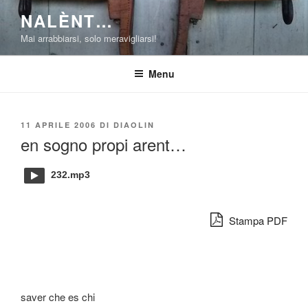
Salta
NALÈNT…
al
Mai arrabbiarsi, solo meravigliarsi!
contenuto
Menu
PUBBLICATO
11 APRILE 2006
DI
DIAOLIN
IL
en sogno propi arent…
232.mp3
Stampa PDF
saver che es chi