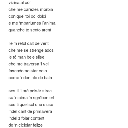
vizina al cör
che me carezes morbia
con quei toi oci dolci
e me ‘mbarlumes l’anima
quanche te sento arent
l’é ‘n rèfol calt de vent
che me se strenge ados
le tó man bele slise
che me traversa ‘l vel
fasendome star ceto
come ‘nden nío de bata
ses ti ‘l mé polsár strac
su ‘n cima ‘n sgrében ert
ses ti quel sol che sluse
‘ndel cant de primavera
‘ndel zifolar content
de ‘n ciciolar felize