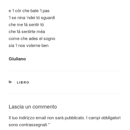
e ‘l cör che bate ‘l pas
‘l se nina ‘ndei tó sguardi
che me fá sentir tó
che fá sentirte méa
come che ades el sogno
sia ‘l nos volerne ben
Giuliano
CATEGORIE
LIBRO
Lascia un commento
Il tuo indirizzo email non sarà pubblicato.
I campi obbligatori
sono contrassegnati
*