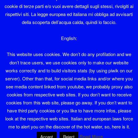
cookie di terze parti e/o vuoi avere dettagli sugli stessi, rivolgiti ai
Se volete contattarmi la mia mail è diaolin@diaolin.com
rispettivi siti. La legge europea ed italiana mi obbliga ad avvisarti
della scoperta dell’acqua calda, quindi lo faccio.
e il mio telefono 349 6684215
English:
Diaolin
This website uses cookies. We don’t do any profilation and we
il mio nome sarebbe Giuliano Natali ma tutti
don’t trace users, we use cookies only to make our website
mi chiamano Diaolin e va bene così
works correctly and to build visitors stats (by using piwik on our
server). Other than that, for social media links and/or where you
see media content linked from youtube, we probably proxy also
cookies from respective web sites. If you don’t want to receive
cookies from this web site, please go away. If you don’t want to
FB
Instagram
Tw
have third party cookies or you like to have more infos, please
look at the respective web sites. Italian and european laws force
me to alert you on the discover of the hot water, so, here is it.
Proudly powered by WordPress
Read More
Accept
Reject