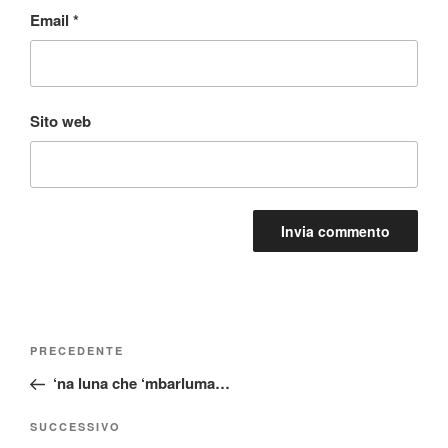
Email
*
Sito web
Navigazione
Articolo
PRECEDENTE
articoli
precedente:
‘na luna che ‘mbarluma…
Articolo
SUCCESSIVO