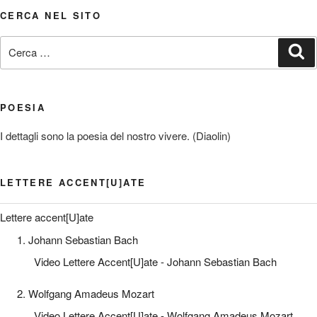
CERCA NEL SITO
Cerca:
Ce
POESIA
I dettagli sono la poesia del nostro vivere. (Diaolin)
LETTERE ACCENT[U]ATE
Lettere accent[U]ate
1. Johann Sebastian Bach
Video Lettere Accent[U]ate - Johann Sebastian Bach
2. Wolfgang Amadeus Mozart
Video Lettere Accent[U]ate - Wolfgang Amadeus Mozart