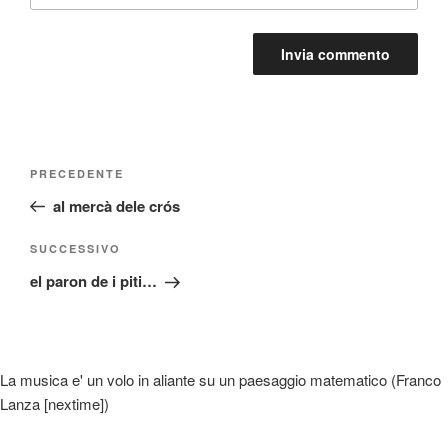
Navigazione
Articolo
PRECEDENTE
articoli
precedente:
al mercà dele crós
Articolo
SUCCESSIVO
successivo
el paron de i piti…
La musica e' un volo in aliante su un paesaggio matematico (Franco
Lanza [nextime])