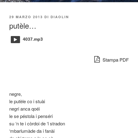
PUBBLICATO
29 MARZO 2013
DI
DIAOLIN
IL
putèle…
4037.mp3
Stampa PDF
negre,
le putèle co i stuài
negri anca qoéi
le se péstola i penséri
su ‘n te i còrdoi de ‘l stradon
‘mbarlumàde da i fanài