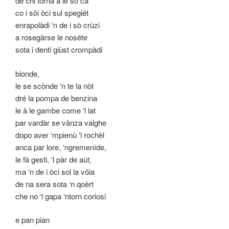
de chi torna a le so cà
co i söi òci sul spegiét
enrapolàdi ‘n de i sò crùzi
a rosegàrse le noséte
sota i denti giùst crompàdi
bionde,
le se scònde ‘n te la nòt
dré la pompa de benzina
le à le gambe come ‘l lat
par vardàr se vànza valghe
dopo aver ‘mpienù ‘l rochèl
anca par lore, ‘ngremenìde,
le fà gesti, ‘l pàr de aùt,
ma ‘n de i òci sol la vöia
de na sera sota ‘n qoèrt
che no ‘l gapa ‘ntorn coriosi
e pan pian