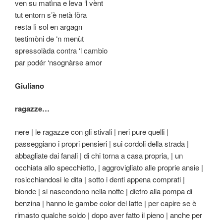
ven su matìna e leva ‘l vènt
tut entorn s’è netà föra
resta lì sol en argagn
testimòni de ‘n menùt
spressolàda contra ‘l cambio
par podér ‘nsognàrse amor
Giuliano
ragazze…
nere | le ragazze con gli stivali | neri pure quelli |
passeggiano i propri pensieri | sui cordoli della strada |
abbagliate dai fanali | di chi torna a casa propria, | un
occhiata allo specchietto, | aggrovigliato alle proprie ansie |
rosicchiandosi le dita | sotto i denti appena comprati |
bionde | si nascondono nella notte | dietro alla pompa di
benzina | hanno le gambe color del latte | per capire se è
rimasto qualche soldo | dopo aver fatto il pieno | anche per