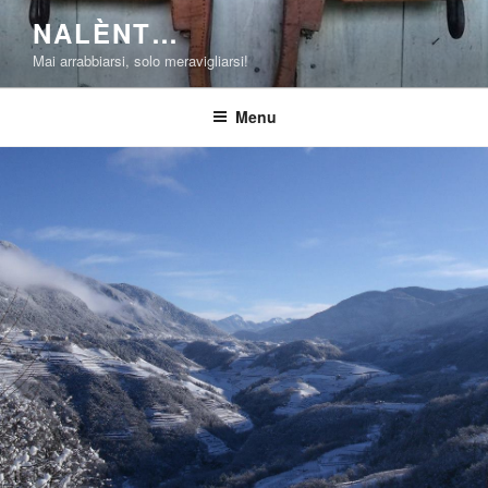
Salta
NALÈNT…
al
Mai arrabbiarsi, solo meravigliarsi!
contenuto
Menu