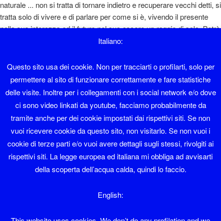
naturale ... non si tratta di tornare indietro e recuperare vecchi detti, si
tratta solo di vivere e di parlare per come si è, vivendo il presente
nella sua interezza ed il futuro nel suo essere un raggio di sole. Potrò
sembrare un ottimista e magari lo sono, però si sta così bene ... "
Italiano:
Diaolin
Questo sito usa dei cookie. Non per tracciarti o profilarti, solo per
permettere al sito di funzionare correttamente e fare statistiche
Sono nato a Sover nel 1962 e ho lavorato in albergo fino al 1995.
delle visite. Inoltre per i collegamenti con i social network e/o dove
ci sono video linkati da youtube, facciamo probabilmente da
Faccio il sistemista con Software libero da una vita.
tramite anche per dei cookie impostati dai rispettivi siti. Se non
vuoi ricevere cookie da questo sito, non visitarlo. Se non vuoi i
Sono membro del LinuxTrent Oltrefersina da sempre.
cookie di terze parti e/o vuoi avere dettagli sugli stessi, rivolgiti ai
Se volete contattarmi la mia mail è diaolin@diaolin.com
rispettivi siti. La legge europea ed italiana mi obbliga ad avvisarti
della scoperta dell’acqua calda, quindi lo faccio.
e il mio telefono 349 6684215
English:
Diaolin
This website uses cookies. We don’t do any profilation and we