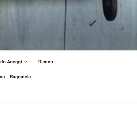
Aldo Aneggi
Dicono…
ìna – Ragnatela