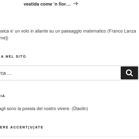
successivo
vestida come ‘n fior…
sica e' un volo in aliante su un paesaggio matematico (Franco Lanza
ime])
A NEL SITO
:
Ce
IA
agli sono la poesia del nostro vivere. (Diaolin)
ERE ACCENT[U]ATE