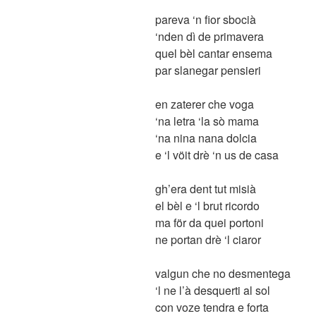
pareva ‘n fior sbocià
‘nden dì de primavera
quel bèl cantar ensema
par slanegar pensieri
en zaterer che voga
‘na letra ‘la sò mama
‘na nina nana dolcia
e ‘l vöit drè ‘n us de casa
gh’era dent tut misià
el bèl e ‘l brut ricordo
ma för da quei portoni
ne portan drè ‘l ciaror
valgun che no desmentega
‘l ne l’à desquerti al sol
con voze tendra e forta