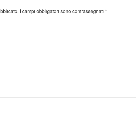
ubblicato.
I campi obbligatori sono contrassegnati
*