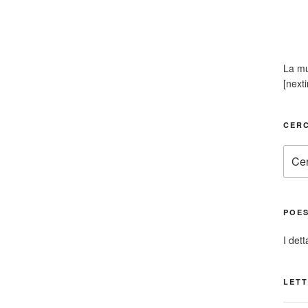
La mu
[next
CERC
Cerca
POES
I dett
LETT