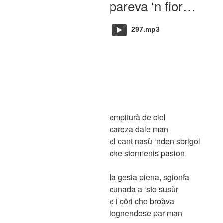
pareva ‘n fior…
297.mp3
empiturà de ciel
careza dale man
el cant nasù ‘nden sbrigol
che stormenis pasion
la gesia piena, sgionfa
cunada a ‘sto susùr
e i cöri che broàva
tegnendose par man