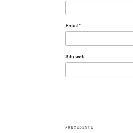
Email
*
Sito web
Navigazione
Articolo
PRECEDENTE