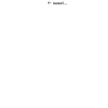
articoli
precedente:
susuri…