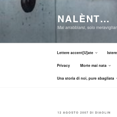
Salta
al
NALÈNT…
contenuto
Mai arrabbiarsi, solo meravigliar
Lettere accent[U]ate
Istere
Privacy
Morte mai nata
Una storia di noi, pure sbagliata
PUBBLICATO
12 AGOSTO 2007
DI
DIAOLIN
IL