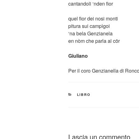
cantandoli ‘nden fior
quel fior dei nosi monti
pitura sui campìgoi
‘na bela Genzianela
en nòm che parla al cör
Giuliano
Per il coro Genzianella di Ronc
CATEGORIE
LIBRO
Lascia un commento