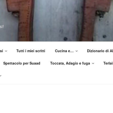
si!
si
Tutti i miei scritti
Cucina e…
Dizionario di 
Spettacolo per Suaad
Toccata, Adagio e fuga
Terla