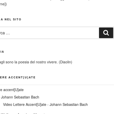
ime])
A NEL SITO
:
Ce
IA
agli sono la poesia del nostro vivere. (Diaolin)
ERE ACCENT[U]ATE
re accent[U]ate
. Johann Sebastian Bach
Video Lettere Accent[U]ate - Johann Sebastian Bach