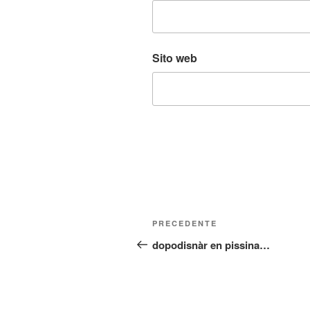
Sito web
Navigazione
Articolo
PRECEDENTE
articoli
precedente:
dopodisnàr en pissina…