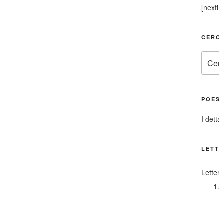
[next
CERC
Cerca
POES
I dett
LETT
Lette
1