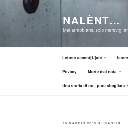
Salta
al
NALÈNT…
contenuto
Mai arrabbiarsi, solo meravigliar
Lettere accent[U]ate
Istere
Privacy
Morte mai nata
Una storia di noi, pure sbagliata
PUBBLICATO
15 MAGGIO 2009
DI
DIAOLIN
IL