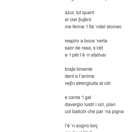
azur, tut quant
el ciel ∫lu∫ènt
me ferma ‘l fià ‘ndel stomec
respiro a boca ‘verta
saor de rasa, s’cèt
e ‘l pèt l’è ‘n sfalivar
bra∫e broente
dent a l’anima
ve∫in strengiuda al cör
e canta ‘l gal
davergio lustri i oci, pian
col baticör che par ‘na pigna
l’è ‘n sogno torç