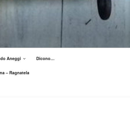
Aldo Aneggi
Dicono…
ìna – Ragnatela