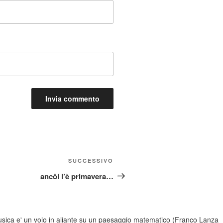
Articolo
SUCCESSIVO
successivo
ancöi l’è primavera…
sica e' un volo in aliante su un paesaggio matematico (Franco Lanza