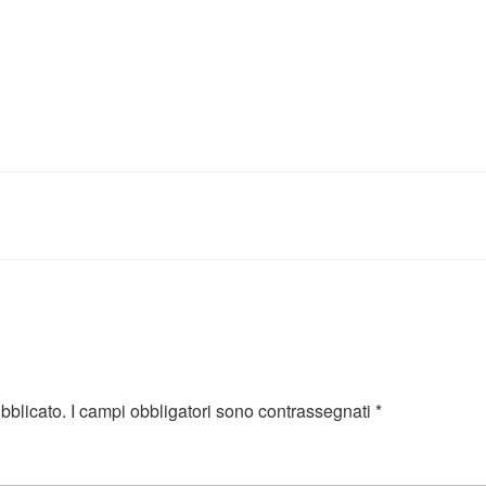
ubblicato.
I campi obbligatori sono contrassegnati
*