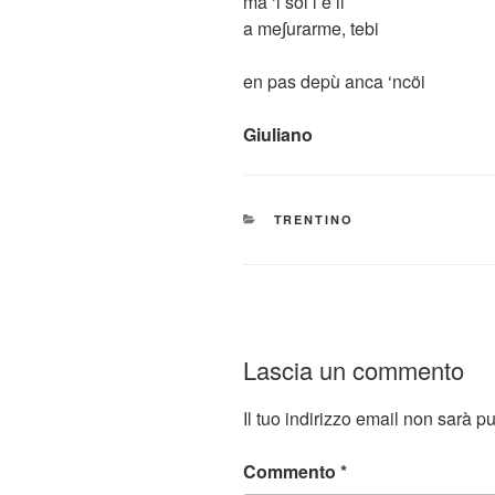
ma ‘l sol l’è li
a me∫urarme, tebi
en pas depù anca ‘ncöi
Giuliano
CATEGORIE
TRENTINO
Lascia un commento
Il tuo indirizzo email non sarà p
Commento
*