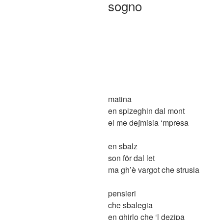
sogno
matina
en spizeghin dal mont
el me de∫misia ‘mpresa
en sbalz
son för dal let
ma gh’è vargot che strusia
pensieri
che sbalegia
en ghirlo che ‘l dezipa