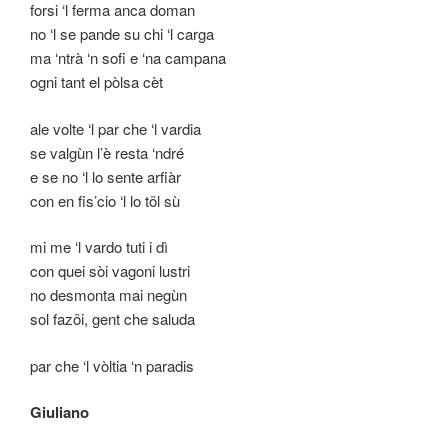
forsi ‘l ferma anca doman
no ‘l se pande su chi ‘l carga
ma ‘ntrà ‘n sofi e ‘na campana
ogni tant el pòlsa cèt
ale volte ‘l par che ‘l vardia
se valgùn l’è resta ‘ndré
e se no ‘l lo sente arfiàr
con en fis’cio ‘l lo töl sù
mi me ‘l vardo tuti i dì
con quei sòi vagoni lustri
no desmonta mai negùn
sol fazöi, gent che saluda
par che ‘l vòltia ‘n paradis
Giuliano