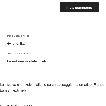
Navigazione
Articolo
PRECEDENTE
articoli
precedente:
el gril…
Articolo
SUCCESSIVO
successivo
l’è nòt senza stéle…
La musica e' un volo in aliante su un paesaggio matematico (Franco
Lanza [nextime])
CERCA NEL SITO