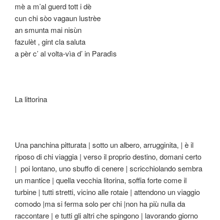
mè a m’al guerd tott i dè
cun chi sòo vagaun lustrèe
an smunta mai nisùn
fazulèt , gint cla saluta
a pèr c’ al volta-vìa d’ in Paradìs
La littorina
Una panchina pitturata | sotto un albero, arrugginita, | è il
riposo di chi viaggia | verso il proprio destino, domani certo
| poi lontano, uno sbuffo di cenere | scricchiolando sembra
un mantice | quella vecchia litorina, soffia forte come il
turbine | tutti stretti, vicino alle rotaie | attendono un viaggio
comodo |ma si ferma solo per chi |non ha più nulla da
raccontare | e tutti gli altri che spingono | lavorando giorno