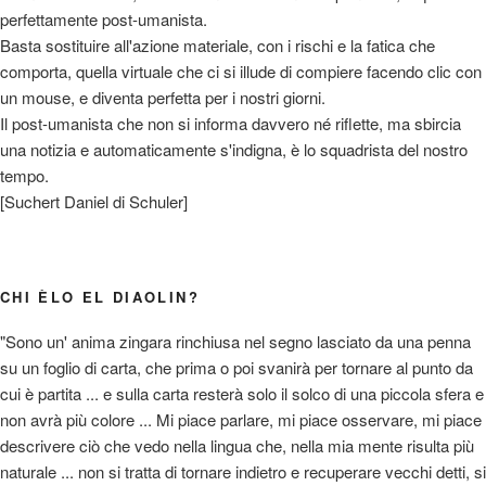
perfettamente post-umanista.
Basta sostituire all'azione materiale, con i rischi e la fatica che
comporta, quella virtuale che ci si illude di compiere facendo clic con
un mouse, e diventa perfetta per i nostri giorni.
Il post-umanista che non si informa davvero né riflette, ma sbircia
una notizia e automaticamente s'indigna, è lo squadrista del nostro
tempo.
[Suchert Daniel di Schuler]
CHI ÈLO EL DIAOLIN?
"Sono un' anima zingara rinchiusa nel segno lasciato da una penna
su un foglio di carta, che prima o poi svanirà per tornare al punto da
cui è partita ... e sulla carta resterà solo il solco di una piccola sfera e
non avrà più colore ... Mi piace parlare, mi piace osservare, mi piace
descrivere ciò che vedo nella lingua che, nella mia mente risulta più
naturale ... non si tratta di tornare indietro e recuperare vecchi detti, si