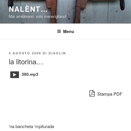
Salta
NALÈNT…
al
Mai arrabbiarsi, solo meravigliarsi!
contenuto
Menu
PUBBLICATO
4 AGOSTO 2008
DI
DIAOLIN
IL
la litorina…
380.mp3
Stampa PDF
‘na bancheta ‘mpiturada