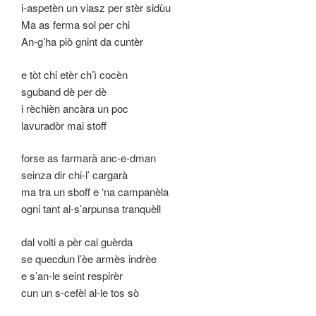
i-aspetèn un viasz per stèr sidùu
Ma as ferma sol per chi
An-g’ha piò gnint da cuntèr
e tòt chi etèr ch’ì cocèn
sguband dè per dè
i rèchièn ancàra un poc
lavuradòr mai stoff
forse as farmarà anc-e-dman
seinza dir chi-l’ cargarà
ma tra un sboff e ‘na campanèla
ogni tant al-s’arpunsa tranquèll
dal volti a pèr cal guèrda
se quecdun l’èe armès indrèe
e s’an-le seint respirèr
cun un s-cefèl al-le tos sò