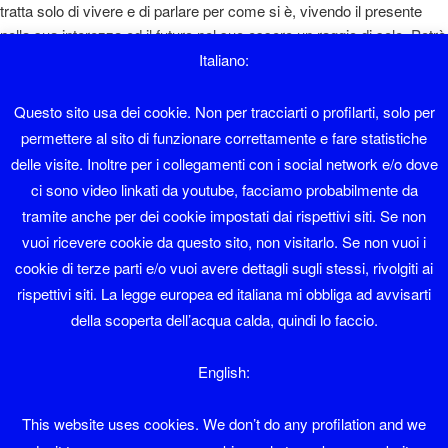
tratta solo di vivere e di parlare per come si è, vivendo il presente
nella sua interezza ed il futuro nel suo essere un raggio di sole. Potrò
sembrare un ottimista e magari lo sono, però si sta così bene ... "
Italiano:
Diaolin
Questo sito usa dei cookie. Non per tracciarti o profilarti, solo per
permettere al sito di funzionare correttamente e fare statistiche
Sono nato a Sover nel 1962 e ho lavorato in albergo fino al 1995.
delle visite. Inoltre per i collegamenti con i social network e/o dove
ci sono video linkati da youtube, facciamo probabilmente da
Faccio il sistemista con Software libero da una vita.
tramite anche per dei cookie impostati dai rispettivi siti. Se non
vuoi ricevere cookie da questo sito, non visitarlo. Se non vuoi i
Sono membro del LinuxTrent Oltrefersina da sempre.
cookie di terze parti e/o vuoi avere dettagli sugli stessi, rivolgiti ai
Se volete contattarmi la mia mail è diaolin@diaolin.com
rispettivi siti. La legge europea ed italiana mi obbliga ad avvisarti
della scoperta dell’acqua calda, quindi lo faccio.
e il mio telefono 349 6684215
English:
Diaolin
This website uses cookies. We don’t do any profilation and we
il mio nome sarebbe Giuliano Natali ma tutti