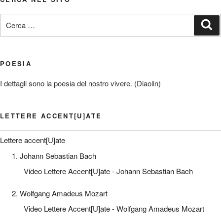
Cerca:
Ce
POESIA
I dettagli sono la poesia del nostro vivere. (Diaolin)
LETTERE ACCENT[U]ATE
Lettere accent[U]ate
1. Johann Sebastian Bach
Video Lettere Accent[U]ate - Johann Sebastian Bach
2. Wolfgang Amadeus Mozart
Video Lettere Accent[U]ate - Wolfgang Amadeus Mozart