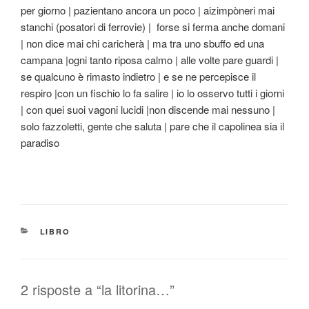
per giorno | pazientano ancora un poco | aizimpòneri mai
stanchi (posatori di ferrovie) | forse si ferma anche domani
| non dice mai chi caricherà | ma tra uno sbuffo ed una
campana |ogni tanto riposa calmo | alle volte pare guardi |
se qualcuno è rimasto indietro | e se ne percepisce il
respiro |con un fischio lo fa salire | io lo osservo tutti i giorni
| con quei suoi vagoni lucidi |non discende mai nessuno |
solo fazzoletti, gente che saluta | pare che il capolinea sia il
paradiso
CATEGORIE
LIBRO
2 risposte a “la litorina…”