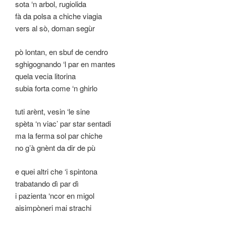
sota ‘n arbol, rugiolida
fà da polsa a chiche viagia
vers al sò, doman segùr
pò lontan, en sbuf de cendro
sghigognando ‘l par en mantes
quela vecia litorina
subia forta come ‘n ghirlo
tuti arènt, vesin ‘le sine
spèta ‘n viac’ par star sentadi
ma la ferma sol par chiche
no g’à gnènt da dir de pù
e quei altri che ‘i spintona
trabatando dì par dì
i pazienta ‘ncor en migol
aisimpòneri mai strachi