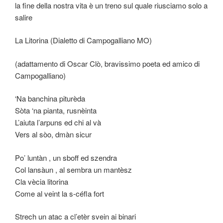
la fine della nostra vita è un treno sul quale riusciamo solo a
salire
La Litorina (Dialetto di Campogalliano MO)
(adattamento di Oscar Clò, bravissimo poeta ed amico di
Campogalliano)
‘Na banchina piturèda
Sòta ‘na pianta, rusnèinta
L’aiuta l’arpuns ed chi al và
Vers al sòo, dmàn sicur
Po’ luntàn , un sboff ed szendra
Col lansàun , al sembra un mantèsz
Cla vècia litorina
Come al veint la s-céfla fort
Strech un atac a cl’etèr svein ai binari