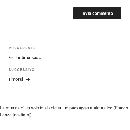
Navigazione
Articolo
PRECEDENTE
articoli
precedente:
l’ultima ics…
Articolo
SUCCESSIVO
successivo
rimorsi
La musica e' un volo in aliante su un paesaggio matematico (Franco
Lanza [nextime])