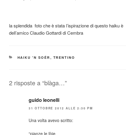
la splendida foto che è stata l’ispirazione di questo haiku è
dell’amico Claudio Gottardi di Cembra
CATEGORIE
HAIKU 'N SOÉR
,
TRENTINO
2 risposte a “blàga…”
guido leonelli
31 OTTOBRE 2012 ALLE 2:30 PM
Una volta avevo scritto:
“pianze le fòie