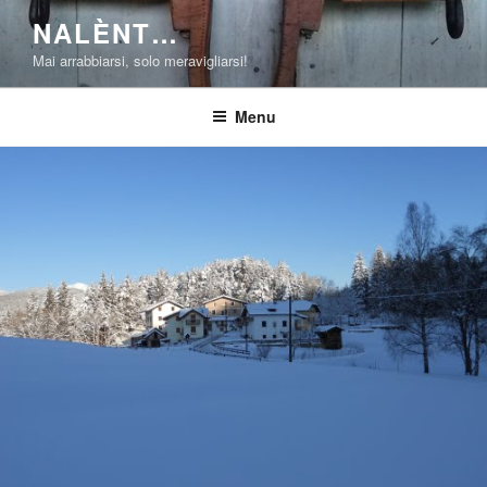
Salta
NALÈNT…
al
Mai arrabbiarsi, solo meravigliarsi!
contenuto
Menu