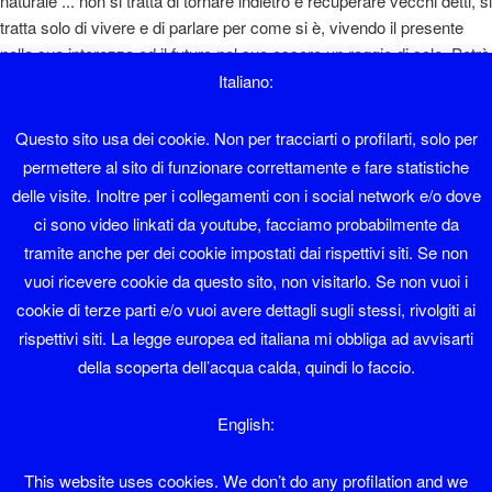
naturale ... non si tratta di tornare indietro e recuperare vecchi detti, si
tratta solo di vivere e di parlare per come si è, vivendo il presente
nella sua interezza ed il futuro nel suo essere un raggio di sole. Potrò
sembrare un ottimista e magari lo sono, però si sta così bene ... "
Italiano:
Diaolin
Questo sito usa dei cookie. Non per tracciarti o profilarti, solo per
permettere al sito di funzionare correttamente e fare statistiche
Sono nato a Sover nel 1962 e ho lavorato in albergo fino al 1995.
delle visite. Inoltre per i collegamenti con i social network e/o dove
ci sono video linkati da youtube, facciamo probabilmente da
Faccio il sistemista con Software libero da una vita.
tramite anche per dei cookie impostati dai rispettivi siti. Se non
vuoi ricevere cookie da questo sito, non visitarlo. Se non vuoi i
Sono membro del LinuxTrent Oltrefersina da sempre.
cookie di terze parti e/o vuoi avere dettagli sugli stessi, rivolgiti ai
Se volete contattarmi la mia mail è diaolin@diaolin.com
rispettivi siti. La legge europea ed italiana mi obbliga ad avvisarti
della scoperta dell’acqua calda, quindi lo faccio.
e il mio telefono 349 6684215
English:
Diaolin
This website uses cookies. We don’t do any profilation and we
il mio nome sarebbe Giuliano Natali ma tutti