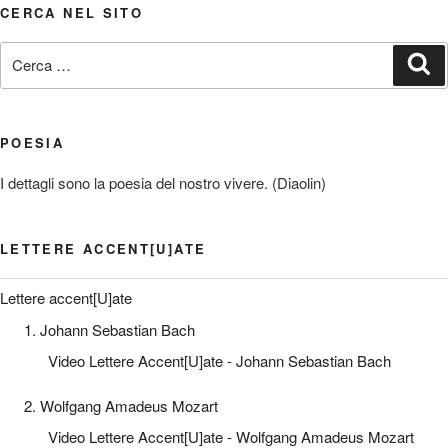
CERCA NEL SITO
Cerca:
Ce
POESIA
I dettagli sono la poesia del nostro vivere. (Diaolin)
LETTERE ACCENT[U]ATE
Lettere accent[U]ate
1. Johann Sebastian Bach
Video Lettere Accent[U]ate - Johann Sebastian Bach
2. Wolfgang Amadeus Mozart
Video Lettere Accent[U]ate - Wolfgang Amadeus Mozart