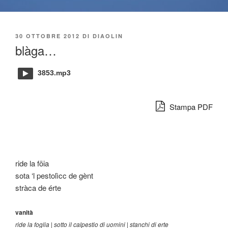
PUBBLICATO
30 OTTOBRE 2012
DI
DIAOLIN
IL
blàga…
3853.mp3
Stampa PDF
ride la föia
sota ‘l pestolìcc de gènt
stràca de érte
vanità
ride la foglia | sotto il calpestio di uomini | stanchi di erte