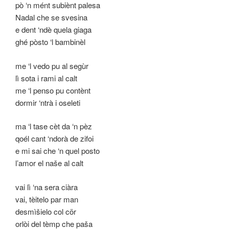
pò ‘n mént subiènt palesa
Nadal che se svesina
e dent ‘ndè quela giaga
ghé pòsto ‘l bambinèl
me ‘l vedo pu al segùr
lì sota i rami al calt
me ‘l penso pu contènt
dormir ‘ntrà i oseleti
ma ‘l tase cèt da ‘n pèz
qoél cant ‘ndorà de zifoi
e mi sai che ‘n quel posto
l’amor el naše al calt
vai lì ‘na sera ciàra
vai, tèitelo par man
desmìšielo col cör
orlòi del tèmp che paša