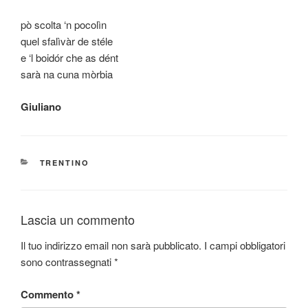
pò scolta ‘n pocolìn
quel sfalìvàr de stéle
e ‘l boidór che as dént
sarà na cuna mòrbia
Giuliano
CATEGORIE
TRENTINO
Lascia un commento
Il tuo indirizzo email non sarà pubblicato.
I campi obbligatori
sono contrassegnati
*
Commento
*