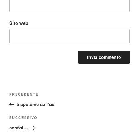
Sito web
Navigazione
Articolo
PRECEDENTE
articoli
precedente:
ti spèteme su l’us
Articolo
SUCCESSIVO
successivo
senŝai…