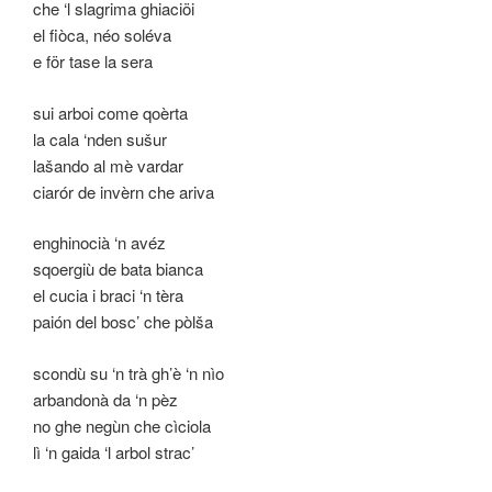
che ‘l slagrima ghiaciöi
el fiòca, néo soléva
e för tase la sera
sui arboi come qoèrta
la cala ‘nden sušur
lašando al mè vardar
ciarór de invèrn che ariva
enghinocià ‘n avéz
sqoergiù de bata bianca
el cucia i braci ‘n tèra
paión del bosc’ che pòlša
scondù su ‘n trà gh’è ‘n nìo
arbandonà da ‘n pèz
no ghe negùn che cìciola
lì ‘n gaida ‘l arbol strac’