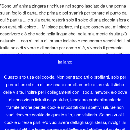
"Sono un' anima zingara rinchiusa nel segno lasciato da una penna
su un foglio di carta, che prima o poi svanirà per tornare al punto da
cui è partita ... e sulla carta resterà solo il solco di una piccola sfera e
non avrà più colore ... Mi piace parlare, mi piace osservare, mi piace
descrivere ciò che vedo nella lingua che, nella mia mente risulta più
naturale ... non si tratta di tornare indietro e recuperare vecchi detti, si
tratta solo di vivere e di parlare per come si è, vivendo il presente
nella sua interezza ed il futuro nel suo essere un raggio di sole. Potrò
sembrare un ottimista e magari lo sono, però si sta così bene ... "
Italiano:
Diaolin
Questo sito usa dei cookie. Non per tracciarti o profilarti, solo per
permettere al sito di funzionare correttamente e fare statistiche
Sono nato a Sover nel 1962 e ho lavorato in albergo fino al 1995.
delle visite. Inoltre per i collegamenti con i social network e/o dove
ci sono video linkati da youtube, facciamo probabilmente da
Faccio il sistemista con Software libero da una vita.
tramite anche per dei cookie impostati dai rispettivi siti. Se non
vuoi ricevere cookie da questo sito, non visitarlo. Se non vuoi i
Sono membro del LinuxTrent Oltrefersina da sempre.
cookie di terze parti e/o vuoi avere dettagli sugli stessi, rivolgiti ai
Se volete contattarmi la mia mail è diaolin@diaolin.com
rispettivi siti. La legge europea ed italiana mi obbliga ad avvisarti