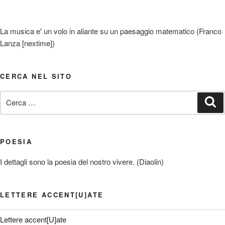
La musica e' un volo in aliante su un paesaggio matematico (Franco
Lanza [nextime])
CERCA NEL SITO
Cerca:
Ce
POESIA
I dettagli sono la poesia del nostro vivere. (Diaolin)
LETTERE ACCENT[U]ATE
Lettere accent[U]ate