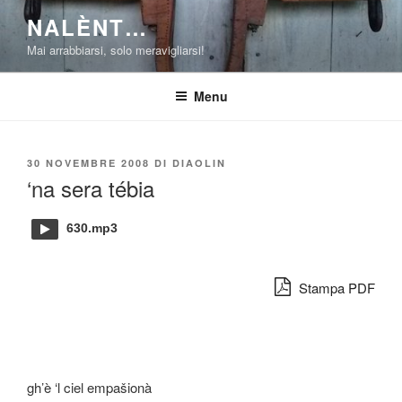
Salta
NALÈNT…
al
Mai arrabbiarsi, solo meravigliarsi!
contenuto
Menu
PUBBLICATO
30 NOVEMBRE 2008
DI
DIAOLIN
IL
‘na sera tébia
630.mp3
Stampa PDF
gh’è ‘l ciel empašionà