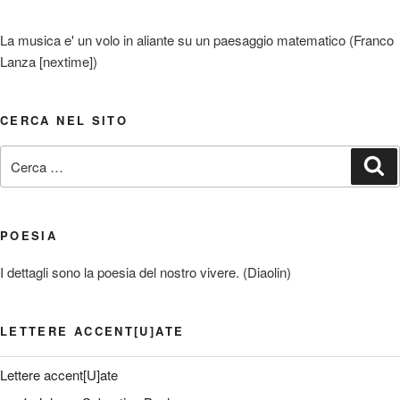
La musica e' un volo in aliante su un paesaggio matematico (Franco
Lanza [nextime])
CERCA NEL SITO
Cerca:
Ce
POESIA
I dettagli sono la poesia del nostro vivere. (Diaolin)
LETTERE ACCENT[U]ATE
Lettere accent[U]ate