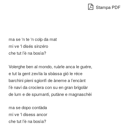
Stampa PDF
ma se ‘n te ‘n colp da mat
mi ve ‘l disés sinzéro
che tut l’è na bosìa?
Volerghe ben al mondo, ruàrle anca le guére,
e tut la gent zevìla la sbàssa gió le réce
barchini pieni sgionfi de àneme a l’encànt
l’è navi da crociera con su en gran brigolàr
de lum e de spumanti, putàne e magnaschèi
ma se dopo contàda
mi ve ‘l disess ancor
che tut l’è na bosìa?