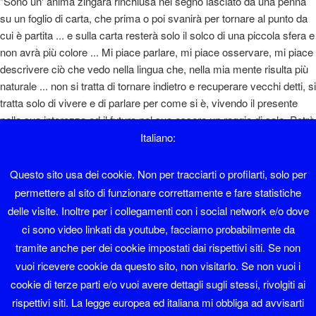
"Sono un' anima zingara rinchiusa nel segno lasciato da una penna
su un foglio di carta, che prima o poi svanirà per tornare al punto da
cui è partita ... e sulla carta resterà solo il solco di una piccola sfera e
non avrà più colore ... Mi piace parlare, mi piace osservare, mi piace
descrivere ciò che vedo nella lingua che, nella mia mente risulta più
naturale ... non si tratta di tornare indietro e recuperare vecchi detti, si
tratta solo di vivere e di parlare per come si è, vivendo il presente
nella sua interezza ed il futuro nel suo essere un raggio di sole. Potrò
sembrare un ottimista e magari lo sono, però si sta così bene ... "
Italiano:
Diaolin
Questo sito usa dei cookie. Non per tracciarti o profilarti, solo per
permettere al sito di funzionare correttamente e fare statistiche
Sono nato a Sover nel 1962 e ho lavorato in albergo fino al 1995.
delle visite. Inoltre per i collegamenti con i social network e/o dove
ci sono video linkati da youtube, facciamo probabilmente da
Faccio il sistemista con Software libero da una vita.
tramite anche per dei cookie impostati dai rispettivi siti. Se non
vuoi ricevere cookie da questo sito, non visitarlo. Se non vuoi i
Sono membro del LinuxTrent Oltrefersina da sempre.
cookie di terze parti e/o vuoi avere dettagli sugli stessi, rivolgiti ai
Se volete contattarmi la mia mail è diaolin@diaolin.com
rispettivi siti. La legge europea ed italiana mi obbliga ad avvisarti