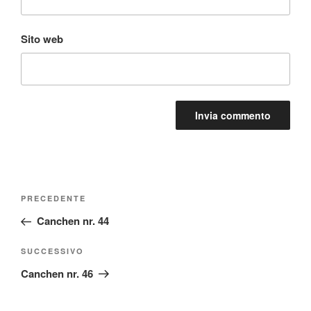
Sito web
Navigazione
Articolo
PRECEDENTE
articoli
precedente:
Canchen nr. 44
Articolo
SUCCESSIVO
successivo
Canchen nr. 46