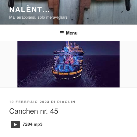
Salta
NALÈNT…
al
Mai arrabbiarsi, solo meravigliarsi!
contenuto
Menu
PUBBLICATO
19 FEBBRAIO 2023
DI
DIAOLIN
IL
Canchen nr. 45
7284.mp3