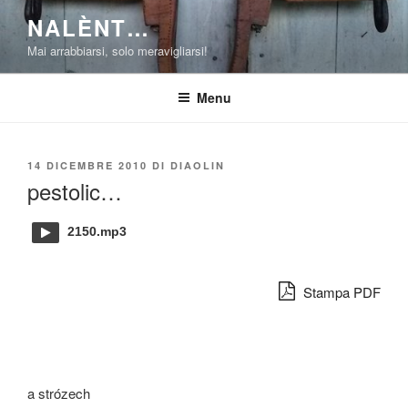
Salta
NALÈNT…
al
Mai arrabbiarsi, solo meravigliarsi!
contenuto
Menu
PUBBLICATO
14 DICEMBRE 2010
DI
DIAOLIN
IL
pestolic…
2150.mp3
Stampa PDF
a strózech