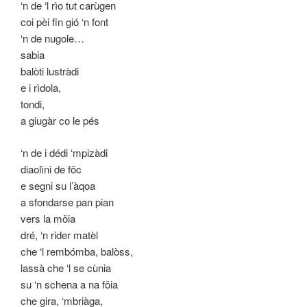
‘n de ‘l rìo tut carùgen
coi pèi fin gió ‘n font
‘n de nugole…
sabia
balòti lustràdi
e i rìdola,
tondi,
a giugàr co le pés
‘n de i dédi ‘mpizàdi
diaolìni de föc
e segni su l’àqoa
a sfondarse pan pian
vers la möia
dré, ‘n rider matèl
che ‘l rembómba, balòss,
lassà che ‘l se cùnia
su ‘n schena a na föia
che gira, ‘mbriàga,