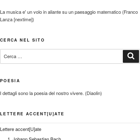
La musica e' un volo in aliante su un paesaggio matematico (Franco
Lanza [nextime])
CERCA NEL SITO
Cerca:
Ce
POESIA
I dettagli sono la poesia del nostro vivere. (Diaolin)
LETTERE ACCENT[U]ATE
Lettere accent[U]ate
1. Johann Sebastian Bach