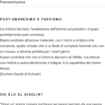
Password persa
POST-UMANESIMO E FASCISMO.
La mistica fascista, l'esaltazione dell'azione sul pensiero, è quasi
perfettamente post-umanista.
Basta sostituire all'azione materiale, con i rischi e la fatica che
comporta, quella virtuale che ci si illude di compiere facendo clic con
un mouse, e diventa perfetta per i nostri giorni.
Il post-umanista che non si informa davvero né riflette, ma sbircia
una notizia e automaticamente s'indigna, è lo squadrista del nostro
tempo.
[Suchert Daniel di Schuler]
CHI ÈLO EL DIAOLIN?
"Sono un' anima zingara rinchiusa nel segno lasciato da una penna