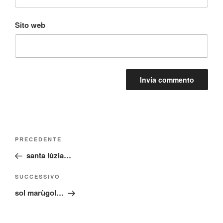
Sito web
Navigazione
Articolo
PRECEDENTE
articoli
precedente:
santa lùzia…
Articolo
SUCCESSIVO
successivo
sol marùgol…