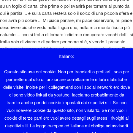
su un foglio di carta, che prima o poi svanirà per tornare al punto da
cui è partita ... e sulla carta resterà solo il solco di una piccola sfera e
non avrà più colore ... Mi piace parlare, mi piace osservare, mi piace
descrivere ciò che vedo nella lingua che, nella mia mente risulta più
naturale ... non si tratta di tornare indietro e recuperare vecchi detti, si
tratta solo di vivere e di parlare per come si è, vivendo il presente
nella sua interezza ed il futuro nel suo essere un raggio di sole. Potrò
sembrare un ottimista e magari lo sono, però si sta così bene ... "
Italiano:
Diaolin
Questo sito usa dei cookie. Non per tracciarti o profilarti, solo per
permettere al sito di funzionare correttamente e fare statistiche
Sono nato a Sover nel 1962 e ho lavorato in albergo fino al 1995.
delle visite. Inoltre per i collegamenti con i social network e/o dove
ci sono video linkati da youtube, facciamo probabilmente da
Faccio il sistemista con Software libero da una vita.
tramite anche per dei cookie impostati dai rispettivi siti. Se non
vuoi ricevere cookie da questo sito, non visitarlo. Se non vuoi i
Sono membro del LinuxTrent Oltrefersina da sempre.
cookie di terze parti e/o vuoi avere dettagli sugli stessi, rivolgiti ai
Se volete contattarmi la mia mail è diaolin@diaolin.com
rispettivi siti. La legge europea ed italiana mi obbliga ad avvisarti