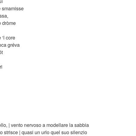
uì
 se smamisse
ìssa,
he dròme
 ‘l core
iòca gréva
ót
ri
llo, | vento nervoso a modellare la sabbia
do strisce | quasi un urlo quel suo silenzio