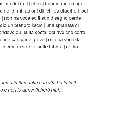
e, su dei rulli | che si impuntano ad ogni
nel dirmi ragioni difficili da digerire | poi
o | non ha voce ed il suo disegno perde
olo un pianoro liscio | una spianata di
tendevo qui sulla costa del rivo che corre |
tte una campana greve | ed una voce da
ato con un sorriso sulle labbra | ed ho
e alla fine della sua vita ha fatto il
rato e non lo dimenticherò mai…