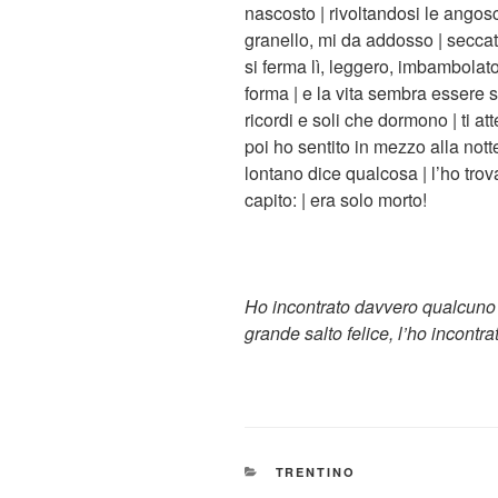
nascosto | rivoltandosi le angosc
granello, mi da addosso | seccato 
si ferma lì, leggero, imbambolat
forma | e la vita sembra essere s
ricordi e soli che dormono | ti at
poi ho sentito in mezzo alla no
lontano dice qualcosa | l’ho trov
capito: | era solo morto!
Ho incontrato davvero qualcuno ch
grande salto felice, l’ho incont
CATEGORIE
TRENTINO