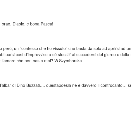
 brao, Diaolo, e bona Pasca!
o però, un “confesso che ho vissuto” che basta da solo ad aprirsi ad un
bituarsi così d’improvviso a sè stessi? al succedersi del giorno e della 
per l’amore che non basta mai? W.Szymborska.
ll’alba” di Dino Buzzati…. questapoesia ne è davvero il controcanto… s