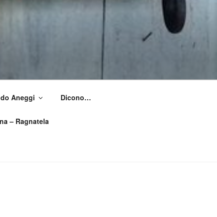
Aldo Aneggi
Dicono…
ìna – Ragnatela