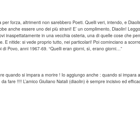
ma per forza, altrimenti non sarebbero Poeti. Quelli veri, intendo, e Dia
rebbe anche essere uno dei più strani! E’ un complimento, Diaolin! Leggo
rovi inaspettatamente in una vecchia osteria, una di quelle cose che p
. E nitide: si vede proprio tutto, nei particolari! Poi cominciano a scorrere
i di Povo, anni 1967-69. “Quelli eran giorni, sì, erano giorni…”
ere quando si impara a morire ! Io aggiungo anche : quando si impara a
a fare !!!! L’amico Giuliano Natali (diaolin) è sempre incisivo ed effica