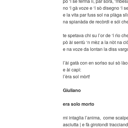
pò ‘l se ferma lì, par sora, ‘mbes
no ‘l gà voze e ‘l sò disegno ‘l
e la vita par fuss sol na plàga sl
na spianàda de recòrdi e sói c
te spetava chi su l’or de ‘l rìo che
pò ài sentù ‘n mèz a la nòt na c
e na voze da lontan la diss varg
l’ài gatà con en sorìso sui sò lào
e ài capì:
l’èra sol mòrt!
Giuliano
era solo morto
mi intaglia l’anima, come scalpe
asciutta | e fà girotondi traccian