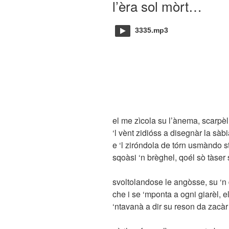
l’èra sol mòrt…
3335.mp3
el me zìcola su l’ànema, scarpèl
‘l vènt zidióss a disegnàr la sàb
e ‘l ziróndola de tórn usmàndo s
sqoàsi ‘n brèghel, qoél sò tàser
svoltolandose le angòsse, su ‘n d
che i se ‘mponta a ogni giarèl, e
‘ntavanà a dir su reson da zacàr