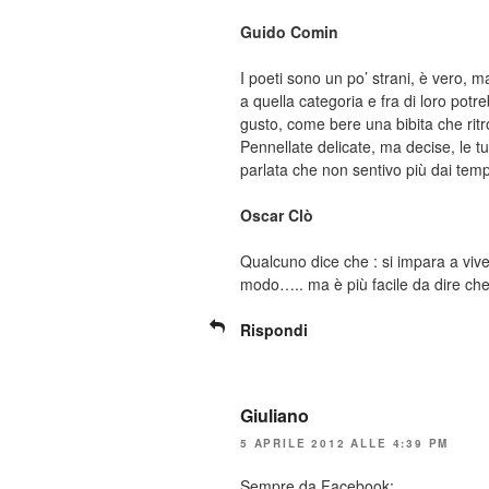
Guido Comin
I poeti sono un po’ strani, è vero, 
a quella categoria e fra di loro pot
gusto, come bere una bibita che rit
Pennellate delicate, ma decise, le tue
parlata che non sentivo più dai temp
Oscar Clò
Qualcuno dice che : si impara a viv
modo….. ma è più facile da dire che d
Rispondi
Giuliano
5 APRILE 2012 ALLE 4:39 PM
Sempre da Facebook: