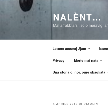
Salta
al
NALÈNT…
contenuto
Mai arrabbiarsi, solo meravigliar
Lettere accent[U]ate
Istere
Privacy
Morte mai nata
Una storia di noi, pure sbagliata
PUBBLICATO
4 APRILE 2012
DI
DIAOLIN
IL