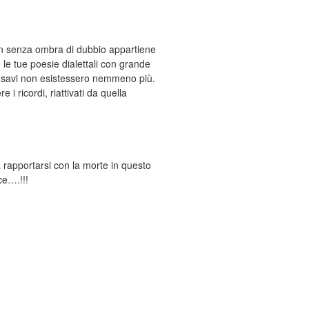
olin senza ombra di dubbio appartiene
 le tue poesie dialettali con grande
ensavi non esistessero nemmeno più.
 i ricordi, riattivati da quella
 rapportarsi con la morte in questo
ce….!!!