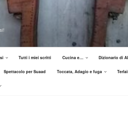
si!
si
Tutti i miei scritti
Cucina e…
Dizionario di 
Spettacolo per Suaad
Toccata, Adagio e fuga
Terla