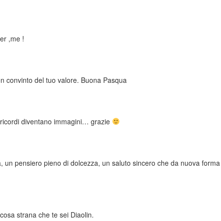
er ,me !
son convinto del tuo valore. Buona Pasqua
e i ricordi diventano immagini… grazie
, un pensiero pieno di dolcezza, un saluto sincero che da nuova form
osa strana che te sei Diaolin.