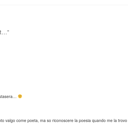
rt…”
r stasera…
anto valgo come poeta, ma so riconoscere la poesia quando me la trovo 