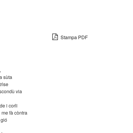
Stampa PDF
,
ia sùta
trìse
 scondù via
e i corli
l me fà còntra
 gió