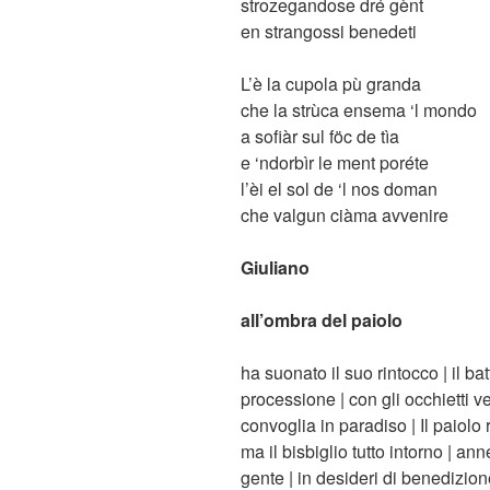
strozegandose dré gènt
en strangossi benedeti
L’è la cupola pù granda
che la strùca ensema ‘l mondo
a sofiàr sul föc de tìa
e ‘ndorbìr le ment poréte
l’èi el sol de ‘l nos doman
che valgun ciàma avvenire
Giuliano
all’ombra del paiolo
ha suonato il suo rintocco | il ba
processione | con gli occhietti ve
convoglia in paradiso | Il paiolo 
ma il bisbiglio tutto intorno | an
gente | in desideri di benedizione