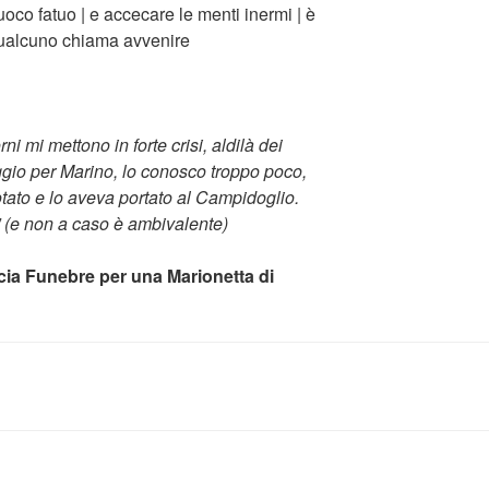
oco fatuo | e accecare le menti inermi | è
 qualcuno chiama avvenire
rni mi mettono in forte crisi, aldilà dei
ggio per Marino, lo conosco troppo poco,
tato e lo aveva portato al Campidoglio.
o” (e non a caso è ambivalente)
rcia Funebre per una Marionetta di