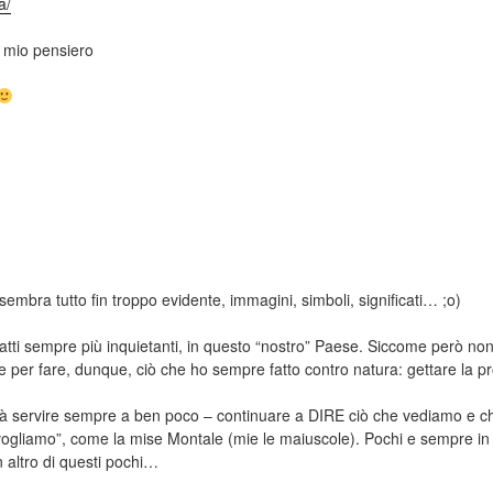
a/
un mio pensiero
sembra tutto fin troppo evidente, immagini, simboli, significati… ;o)
tti sempre più inquietanti, in questo “nostro” Paese. Siccome però non 
o e per fare, dunque, ciò che ho sempre fatto contro natura: gettare la 
à servire sempre a ben poco – continuare a DIRE ciò che vediamo e c
gliamo”, come la mise Montale (mie le maiuscole). Pochi e sempre in
n altro di questi pochi…