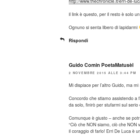
http://www.thechronicle.it/erri-de-luc
il link è questo, per il resto è solo 
Ognuno si senta libero di lapidarmi
Rispondi
Guido Comin PoetaMatusèl
2 NOVEMBRE 2015 ALLE 3:44 PM
Mi dispiace per l’altro Guido, ma mi 
Concordo che stiamo assistendo a fa
da solo, finirò per stufarmi sul seri
Comunque è giusto – anche se potr
“Ciò che NON siamo, ciò che NON vo
il coraggio di farlo! Erri De Luca è u