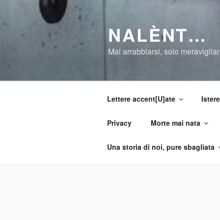
Salta
al
NALÈNT…
contenuto
Mai arrabbiarsi, solo meravigliar
Lettere accent[U]ate
Istere
Privacy
Morte mai nata
Una storia di noi, pure sbagliata