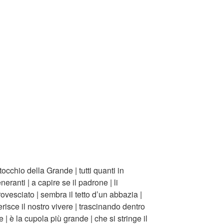
ttocchio della Grande | tutti quanti in
neranti | a capire se il padrone | li
rovesciato | sembra il tetto d’un abbazia |
nerisce il nostro vivere | trascinando dentro
 | è la cupola più grande | che si stringe il