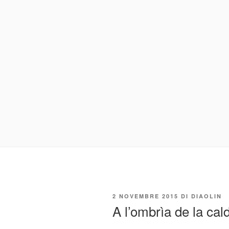
PUBBLICATO
2 NOVEMBRE 2015
DI
DIAOLIN
IL
A l’ombrìa de la cal