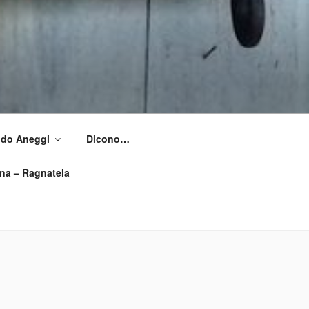
Aldo Aneggi
Dicono…
ìna – Ragnatela