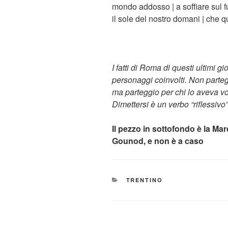
mondo addosso | a soffiare sul fu
il sole del nostro domani | che
I fatti di Roma di questi ultimi gio
personaggi coinvolti. Non parte
ma parteggio per chi lo aveva vo
Dimettersi è un verbo “riflessiv
Il pezzo in sottofondo è la Ma
Gounod, e non è a caso
CATEGORIE
TRENTINO