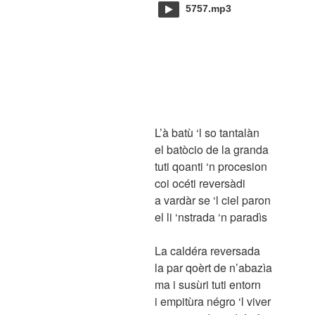
5757.mp3
L’à batù ‘l so tantalàn
el batòcio de la granda
tuti qoanti ‘n procesion
coi océti reversàdi
a vardàr se ‘l ciel paron
el li ‘nstrada ‘n paradìs
La caldéra reversada
la par qoèrt de n’abazìa
ma i susùri tuti entorn
i empitùra négro ‘l viver