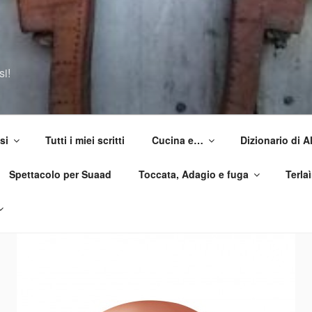
si!
si
Tutti i miei scritti
Cucina e…
Dizionario di 
Spettacolo per Suaad
Toccata, Adagio e fuga
Terla