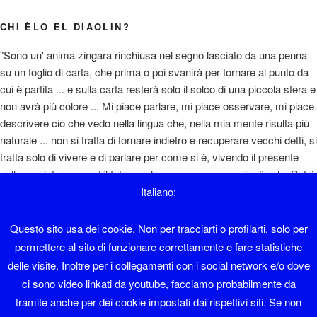
CHI ÈLO EL DIAOLIN?
"Sono un' anima zingara rinchiusa nel segno lasciato da una penna
su un foglio di carta, che prima o poi svanirà per tornare al punto da
cui è partita ... e sulla carta resterà solo il solco di una piccola sfera e
non avrà più colore ... Mi piace parlare, mi piace osservare, mi piace
descrivere ciò che vedo nella lingua che, nella mia mente risulta più
naturale ... non si tratta di tornare indietro e recuperare vecchi detti, si
tratta solo di vivere e di parlare per come si è, vivendo il presente
nella sua interezza ed il futuro nel suo essere un raggio di sole. Potrò
sembrare un ottimista e magari lo sono, però si sta così bene ... "
Italiano:
Diaolin
Questo sito usa dei cookie. Non per tracciarti o profilarti, solo per
permettere al sito di funzionare correttamente e fare statistiche
Sono nato a Sover nel 1962 e ho lavorato in albergo fino al 1995.
delle visite. Inoltre per i collegamenti con i social network e/o dove
ci sono video linkati da youtube, facciamo probabilmente da
Faccio il sistemista con Software libero da una vita.
tramite anche per dei cookie impostati dai rispettivi siti. Se non