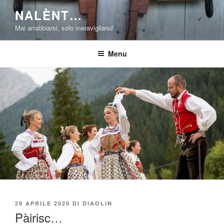
Salta
NALÈNT…
al
Mai arrabbiarsi, solo meravigliarsi!
contenuto
Menu
PUBBLICATO
29 APRILE 2020
DI
DIAOLIN
IL
Pàirisc…