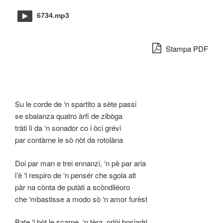
6734.mp3
Stampa PDF
Su le corde de ‘n spartito a sète passi
se sbalanza quatro àrfi de zibòga
tràti lì da ‘n sonador co i òci grévi
par contàrne le sò nòt da rotolàna
Doi par man e trei ennanzi, ‘n pè par aria
l’è ‘l respiro de ‘n pensér che sgola alt
pàr na cònta de putàti a scòndiléoro
che ‘mbastisse a modo sò ‘n amor furèst
Bate ‘l bòt le scarpe, ‘n tèra, orlòi bosiadri