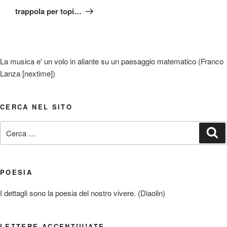
successivo
trappola per topi…
La musica e' un volo in aliante su un paesaggio matematico (Franco
Lanza [nextime])
CERCA NEL SITO
Cerca:
Ce
POESIA
I dettagli sono la poesia del nostro vivere. (Diaolin)
LETTERE ACCENT[U]ATE