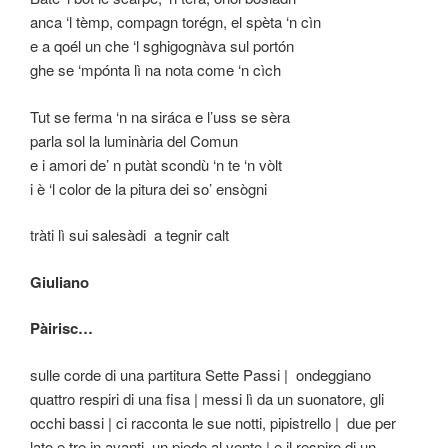
anca ‘l tèmp, compagn torégn, el spèta ‘n cìn
e a qoél un che ‘l sghigognàva sul portón
ghe se ‘mpónta lì na nota come ‘n cìch
Tut se ferma ‘n na siráca e l’uss se sèra
parla sol la luminària del Comun
e i amori de’ n putàt scondù ‘n te ‘n vòlt
i è ‘l color de la pitura dei so’ ensògni
tràti lì sui salesàdi a tegnir calt
Giuliano
Pàirisc…
sulle corde di una partitura Sette Passi | ondeggiano
quattro respiri di una fisa | messi lì da un suonatore, gli
occhi bassi | ci racconta le sue notti, pipistrello | due per
lato e tre in avanti, un piede al vento | e il respiro di un