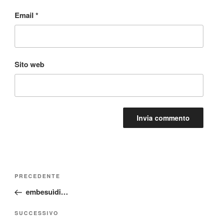
Email
*
Sito web
Navigazione
Articolo
PRECEDENTE
articoli
precedente:
embesuìdi…
Articolo
SUCCESSIVO