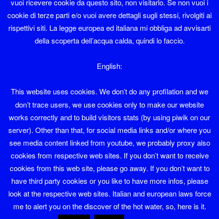
vuoi ricevere cookie da questo sito, non visitarlo. Se non vuoi i
Sono membro del LinuxTrent Oltrefersina da sempre.
cookie di terze parti e/o vuoi avere dettagli sugli stessi, rivolgiti ai
Se volete contattarmi la mia mail è diaolin@diaolin.com
rispettivi siti. La legge europea ed italiana mi obbliga ad avvisarti
della scoperta dell’acqua calda, quindi lo faccio.
e il mio telefono 349 6684215
English:
Diaolin
This website uses cookies. We don’t do any profilation and we
il mio nome sarebbe Giuliano Natali ma tutti
don’t trace users, we use cookies only to make our website
mi chiamano Diaolin e va bene così
works correctly and to build visitors stats (by using piwik on our
server). Other than that, for social media links and/or where you
see media content linked from youtube, we probably proxy also
cookies from respective web sites. If you don’t want to receive
cookies from this web site, please go away. If you don’t want to
FB
Instagram
Tw
have third party cookies or you like to have more infos, please
look at the respective web sites. Italian and european laws force
me to alert you on the discover of the hot water, so, here is it.
Proudly powered by WordPress