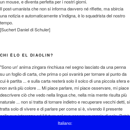
un mouse, e diventa perfetta per i nostri giorni.
Il post-umanista che non si informa davvero né riflette, ma sbircia
una notizia e automaticamente s'indigna, è lo squadrista del nostro
tempo.
[Suchert Daniel di Schuler]
CHI ÈLO EL DIAOLIN?
"Sono un' anima zingara rinchiusa nel segno lasciato da una penna
su un foglio di carta, che prima o poi svanirà per tornare al punto da
cui è partita ... e sulla carta resterà solo il solco di una piccola sfera e
non avrà più colore ... Mi piace parlare, mi piace osservare, mi piace
descrivere ciò che vedo nella lingua che, nella mia mente risulta più
naturale ... non si tratta di tornare indietro e recuperare vecchi detti, si
tratta solo di vivere e di parlare per come si è, vivendo il presente
nella sua interezza ed il futuro nel suo essere un raggio di sole. Potrò
sembrare un ottimista e magari lo sono, però si sta così bene ... "
Italiano: