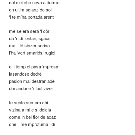
col ciel che neva a dormer
en ultim sgianz de sol
‘l te m’ha portada arent
me se era será ‘l cör
da ‘n dí lontan, sgaús
ma ‘l tó sinzer soriso
l’ha ‘vert smarlósi rugioi
e ‘l temp el pasa ‘mpresa
lasandose dedré
pasion mai destraniade
donandone ‘n bel viver
te sento sempro chi
vizina a mi e si dolcia
come ‘n bel fior de acaz
che ‘l me mprofuma i dí