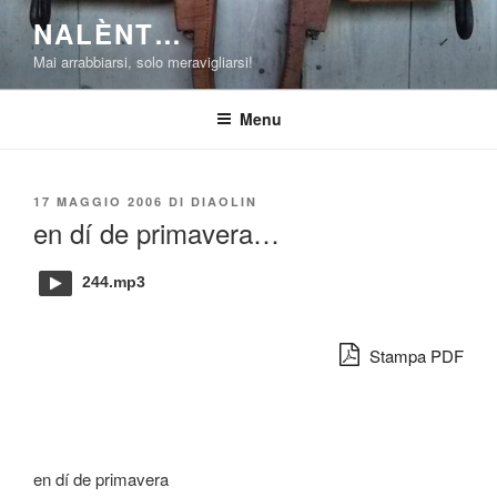
Salta
NALÈNT…
al
Mai arrabbiarsi, solo meravigliarsi!
contenuto
Menu
PUBBLICATO
17 MAGGIO 2006
DI
DIAOLIN
IL
en dí de primavera…
244.mp3
Stampa PDF
en dí de primavera