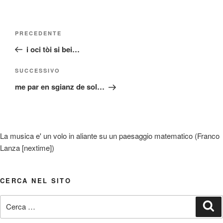
Navigazione
Articolo
PRECEDENTE
articoli
precedente:
i oci tòi si bei…
Articolo
SUCCESSIVO
successivo
me par en sgianz de sol…
La musica e' un volo in aliante su un paesaggio matematico (Franco
Lanza [nextime])
CERCA NEL SITO
Cerca:
Ce