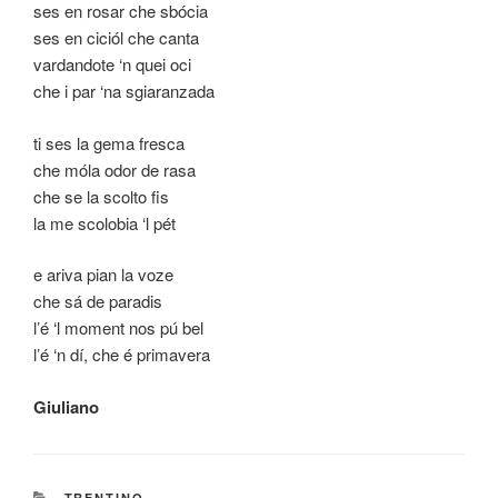
ses en rosar che sbócia
ses en ciciól che canta
vardandote ‘n quei oci
che i par ‘na sgiaranzada
ti ses la gema fresca
che móla odor de rasa
che se la scolto fis
la me scolobia ‘l pét
e ariva pian la voze
che sá de paradis
l’é ‘l moment nos pú bel
l’é ‘n dí, che é primavera
Giuliano
CATEGORIE
TRENTINO