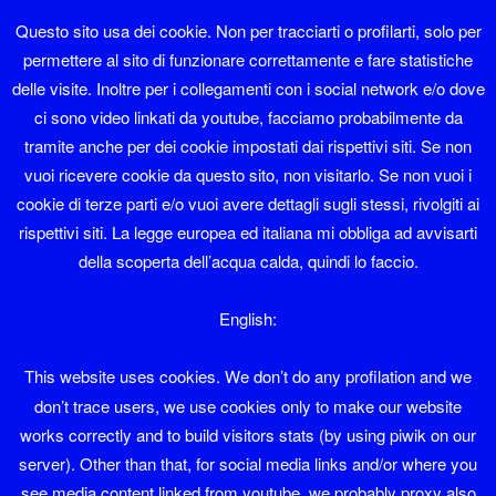
Diaolin
Questo sito usa dei cookie. Non per tracciarti o profilarti, solo per
permettere al sito di funzionare correttamente e fare statistiche
Sono nato a Sover nel 1962 e ho lavorato in albergo fino al 1995.
delle visite. Inoltre per i collegamenti con i social network e/o dove
ci sono video linkati da youtube, facciamo probabilmente da
Faccio il sistemista con Software libero da una vita.
tramite anche per dei cookie impostati dai rispettivi siti. Se non
vuoi ricevere cookie da questo sito, non visitarlo. Se non vuoi i
Sono membro del LinuxTrent Oltrefersina da sempre.
cookie di terze parti e/o vuoi avere dettagli sugli stessi, rivolgiti ai
Se volete contattarmi la mia mail è diaolin@diaolin.com
rispettivi siti. La legge europea ed italiana mi obbliga ad avvisarti
della scoperta dell’acqua calda, quindi lo faccio.
e il mio telefono 349 6684215
English:
Diaolin
This website uses cookies. We don’t do any profilation and we
il mio nome sarebbe Giuliano Natali ma tutti
don’t trace users, we use cookies only to make our website
mi chiamano Diaolin e va bene così
works correctly and to build visitors stats (by using piwik on our
server). Other than that, for social media links and/or where you
see media content linked from youtube, we probably proxy also