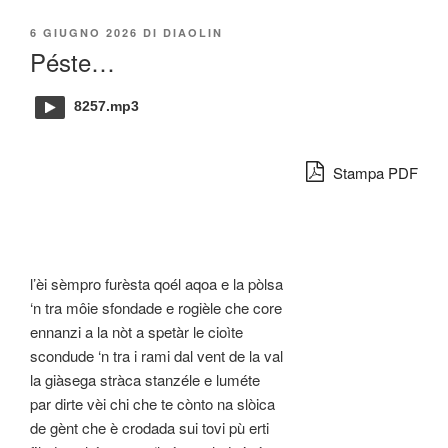
PUBBLICATO
6 GIUGNO 2026
DI
DIAOLIN
IL
Péste…
8257.mp3
Stampa PDF
l’èi sèmpro furèsta qoél aqoa e la pòlsa
‘n tra môie sfondade e rogièle che core
ennanzi a la nòt a spetàr le cioìte
scondude ‘n tra i rami dal vent de la val
la giàsega stràca stanzéle e luméte
par dirte vèi chi che te cònto na slòica
de gènt che è crodada sui tovi pù erti