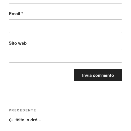
Email
*
Sito web
Navigazione
Articolo
PRECEDENTE
articoli
precedente:
tèite ‘n dré…