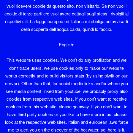
vuoi ricevere cookie da questo sito, non visitarlo. Se non vuoi i
Sono membro del LinuxTrent Oltrefersina da sempre.
cookie di terze parti e/o vuoi avere dettagli sugli stessi, rivolgiti ai
Se volete contattarmi la mia mail è diaolin@diaolin.com
rispettivi siti. La legge europea ed italiana mi obbliga ad avvisarti
della scoperta dell’acqua calda, quindi lo faccio.
e il mio telefono 349 6684215
English:
Diaolin
This website uses cookies. We don’t do any profilation and we
il mio nome sarebbe Giuliano Natali ma tutti
don’t trace users, we use cookies only to make our website
mi chiamano Diaolin e va bene così
works correctly and to build visitors stats (by using piwik on our
server). Other than that, for social media links and/or where you
see media content linked from youtube, we probably proxy also
cookies from respective web sites. If you don’t want to receive
cookies from this web site, please go away. If you don’t want to
have third party cookies or you like to have more infos, please
FB
Instagram
Tw
look at the respective web sites. Italian and european laws force
me to alert you on the discover of the hot water, so, here is it.