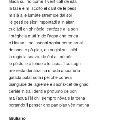
filada sul rìo come ‘l vènt calt de istà
la tase e mi scolto el cant de le péss
misìà a le lumàte stremìde dal sol
l’è gèsti de siori ‘mpontàdi a ‘n altar
cuciàdi en ghinòcio, carézze a la sòn
i brèghela muti ‘n de l’aqoa che ronca
e i làssa i mè ‘nsògni sgolar come arnai
de onda e pò pian, en angiol su ‘l cièl
la rogia la scava, de ént al mè cör
le péste le è fonde e le lassa ‘l sò segn
me resta denànzi na strada ancor érta
gatàda putàt sota i pèi che coreva
piangiude de lagreme e saór s-cèt de gnào
cerèle ‘n tra i denti e profumo de bon
ma l’aqua l’èi chi, sèmpro növa e la torna
portando ‘l pensér che pan pian vèn matina
Giuliano