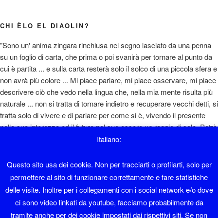
CHI ÈLO EL DIAOLIN?
"Sono un' anima zingara rinchiusa nel segno lasciato da una penna
su un foglio di carta, che prima o poi svanirà per tornare al punto da
cui è partita ... e sulla carta resterà solo il solco di una piccola sfera e
non avrà più colore ... Mi piace parlare, mi piace osservare, mi piace
descrivere ciò che vedo nella lingua che, nella mia mente risulta più
naturale ... non si tratta di tornare indietro e recuperare vecchi detti, si
tratta solo di vivere e di parlare per come si è, vivendo il presente
nella sua interezza ed il futuro nel suo essere un raggio di sole. Potrò
sembrare un ottimista e magari lo sono, però si sta così bene ... "
Italiano:
Diaolin
Questo sito usa dei cookie. Non per tracciarti o profilarti, solo per
permettere al sito di funzionare correttamente e fare statistiche
Sono nato a Sover nel 1962 e ho lavorato in albergo fino al 1995.
delle visite. Inoltre per i collegamenti con i social network e/o dove
ci sono video linkati da youtube, facciamo probabilmente da
Faccio il sistemista con Software libero da una vita.
tramite anche per dei cookie impostati dai rispettivi siti. Se non