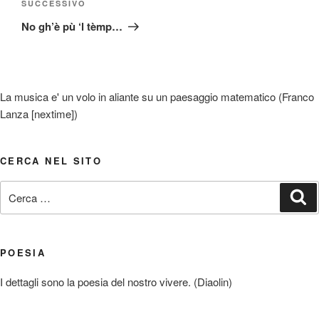
Articolo
SUCCESSIVO
successivo
No gh’è pù ‘l tèmp…
La musica e' un volo in aliante su un paesaggio matematico (Franco
Lanza [nextime])
CERCA NEL SITO
Cerca:
Ce
POESIA
I dettagli sono la poesia del nostro vivere. (Diaolin)