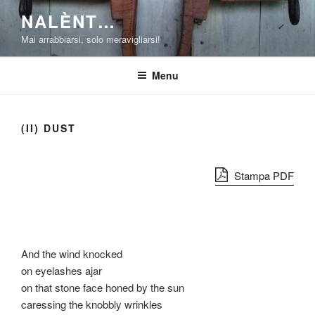
Salta
NALÈNT…
al
Mai arrabbiarsi, solo meravigliarsi!
contenuto
Menu
(II) DUST
Stampa PDF
And the wind knocked
on eyelashes ajar
on that stone face honed by the sun
caressing the knobbly wrinkles