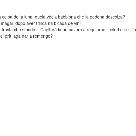
a colpa de la luna, quela vècia babbiona che la pedona descolza?
, magari dopo aver trinca na bicada de vin!
rusta che stonda- . Capiterà la primavera a regalarne i colori che st’i
uel prà lagà nar a remengo?