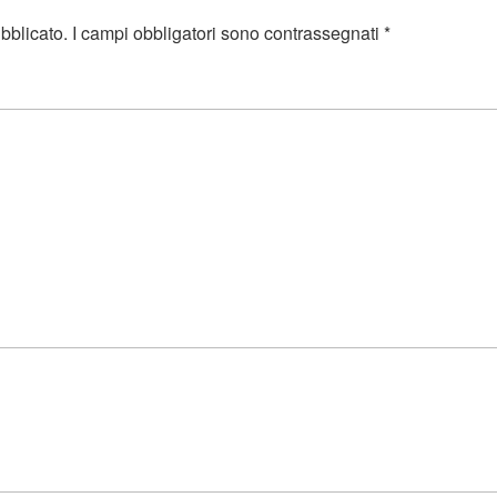
ubblicato.
I campi obbligatori sono contrassegnati
*