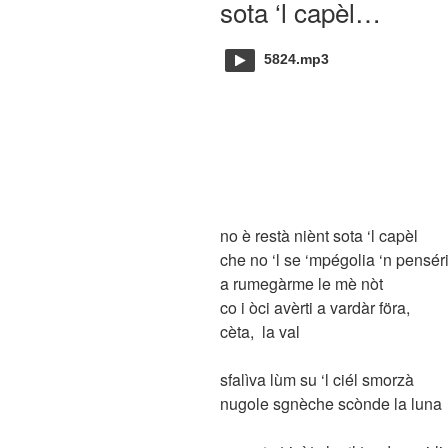
sota ‘l capèl…
5824.mp3
no è restà niènt sota ‘l capèl
che no ‘l se ‘mpégolia ‘n pensér
a rumegàrme le mè nòt
co i òci avèrti a vardàr föra,
cèta, la val
sfalìva lùm su ‘l ciél smorzà
nugole sgnèche scònde la luna