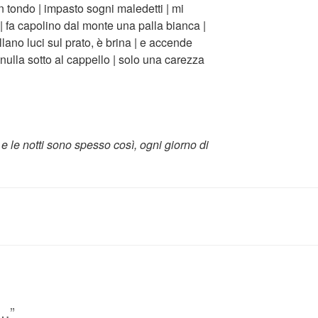
n tondo | impasto sogni maledetti | mi
 fa capolino dal monte una palla bianca |
villano luci sul prato, è brina | e accende
 nulla sotto al cappello | solo una carezza
e le notti sono spesso così, ogni giorno di
l…”