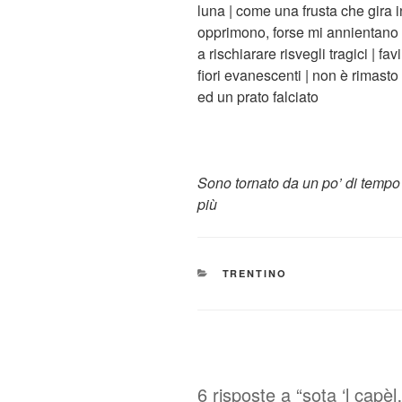
luna | come una frusta che gira i
opprimono, forse mi annientano |
a rischiarare risvegli tragici | fa
fiori evanescenti | non è rimasto
ed un prato falciato
Sono tornato da un po’ di tempo 
più
CATEGORIE
TRENTINO
6 risposte a “sota ‘l capè