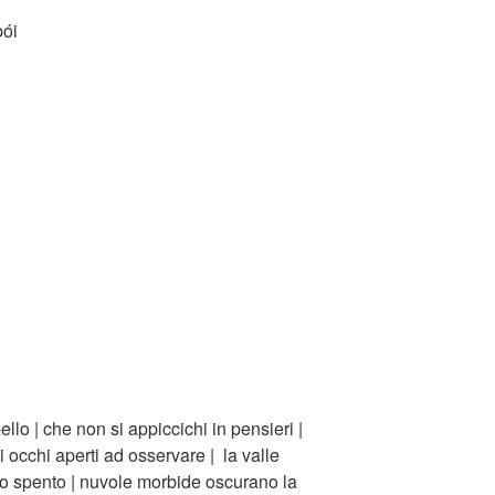
bói
llo | che non si appiccichi in pensieri |
i occhi aperti ad osservare | la valle
ielo spento | nuvole morbide oscurano la