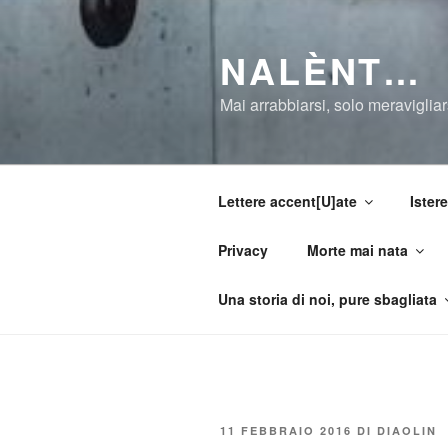
Salta
al
NALÈNT…
contenuto
Mai arrabbiarsi, solo meravigliar
Lettere accent[U]ate
Istere
Privacy
Morte mai nata
Una storia di noi, pure sbagliata
PUBBLICATO
11 FEBBRAIO 2016
DI
DIAOLIN
IL