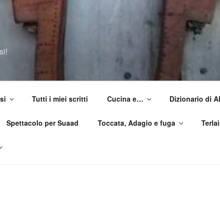
si!
si
Tutti i miei scritti
Cucina e…
Dizionario di 
Spettacolo per Suaad
Toccata, Adagio e fuga
Terla