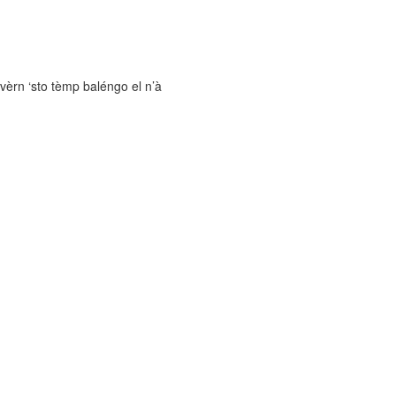
nvèrn ‘sto tèmp baléngo el n’à