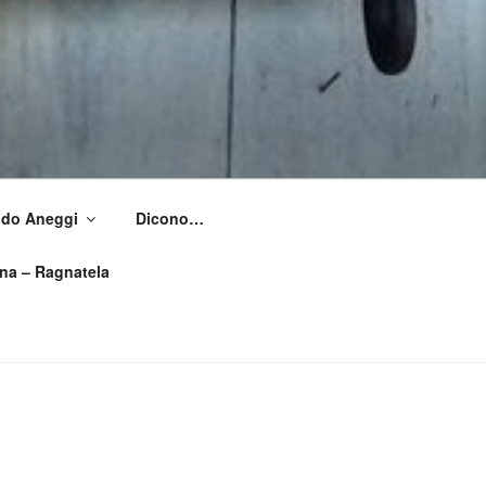
Aldo Aneggi
Dicono…
ìna – Ragnatela