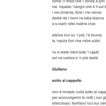
come ‘n trisòt che ‘l tonda a pirli
me ‘mpasto ‘nsògni che è lì sul 
i me ziménta, fòrsi i me vénce
dedré da l mont na bàla bianca
a s-ciarìr néte matìne crùe
sfalìva lùm su ‘l prà, l’è bruma
la ‘mpìza fiori che möre sùbit
no è restà niènt sota ‘l capèl
sol na caréza e ‘n prà seslà
Giuliano
sotto al cappello
non è rimasto nulla sotto al cappe
per sconvolgermi le notti | con gl
silenziosa | favillano luci sul c